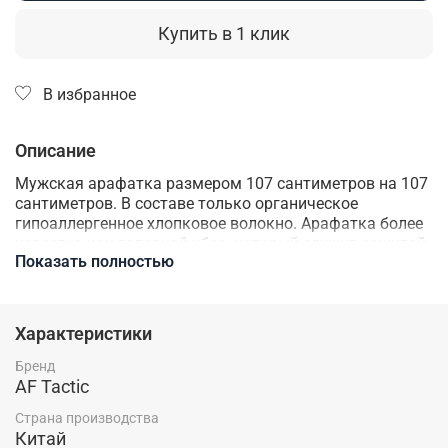
Купить в 1 клик
В избранное
Описание
Мужская арафатка размером 107 сантиметров на 107
сантиметров. В составе только органическое
гипоаллергенное хлопковое волокно. Арафатка более
известна как головной убор, который служит защитой
Показать полностью
от солнца, песка и холода в Арабских странах. Отлично
подойдет как шарф и платок, ведь такой
аксессуар
способен дополнить образ. Куфия может послужить
Вам и в качестве подручных средств, если Вы любите
Характеристики
вести активный образ жизни, походы и туризм.
Бренд
AF Tactic
Страна производства
Китай