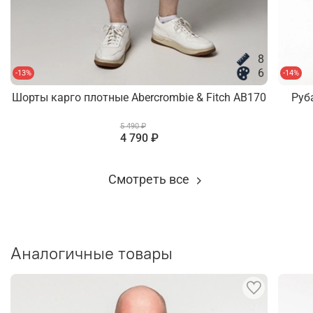
8
6
-13%
-14%
Шорты карго плотные Abercrombie & Fitch AB170
Руб
5 490 ₽
4 790 ₽
Смотреть все
Аналогичные товары