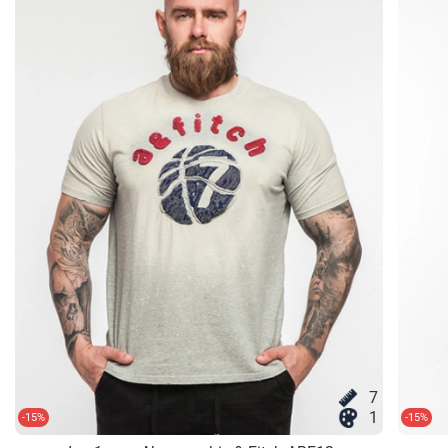
7
1
-15%
-15%