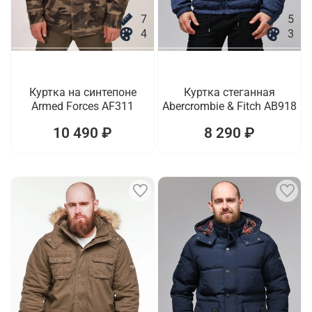
7
5
4
3
Куртка на синтепоне
Куртка стеганная
Armed Forces AF311
Abercrombie & Fitch AB918
10 490 ₽
8 290 ₽