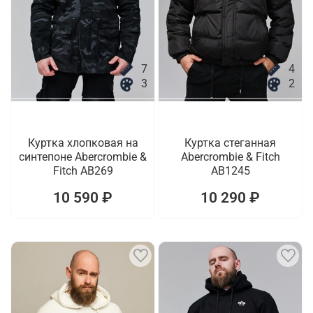
7
4
3
2
Куртка хлопковая на
Куртка стеганная
синтепоне Abercrombie &
Abercrombie & Fitch
Fitch AB269
AB1245
10 590 ₽
10 290 ₽