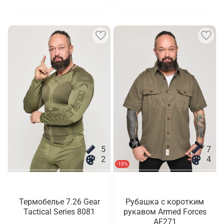
5
7
2
4
-13%
Термобелье 7.26 Gear
Рубашка с коротким
Tactical Series 8081
рукавом Armed Forces
AF271