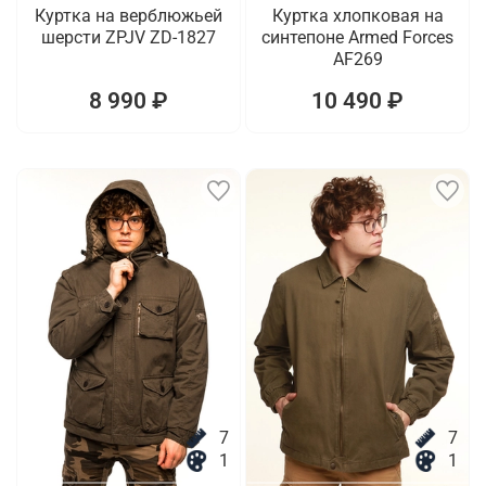
Куртка на верблюжьей
Куртка хлопковая на
шерсти ZPJV ZD-1827
синтепоне Armed Forces
AF269
8 990 ₽
10 490 ₽
7
7
1
1