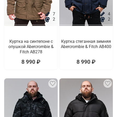
7
4
2
2
Куртка на синтепоне с
Куртка стеганная зимняя
опушкой Abercrombie &
Abercrombie & Fitch AB400
Fitch AB278
8 990 ₽
8 990 ₽