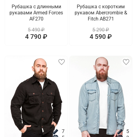
Рубашка с длинными
Рубашка с коротким
рукавами Armed Forces
рукавом Abercrombie &
AF270
Fitch AB271
5 490 ₽
5 290 ₽
4 790 ₽
4 590 ₽
7
5