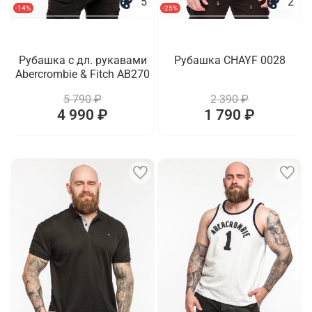
5
2
-14%
-25%
Рубашка с дл. рукавами
Рубашка CHAYF 0028
Abercrombie & Fitch AB270
5 790 ₽
2 390 ₽
4 990 ₽
1 790 ₽