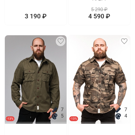
5 290 ₽
3 190 ₽
4 590 ₽
7
7
5
4
-13%
-13%