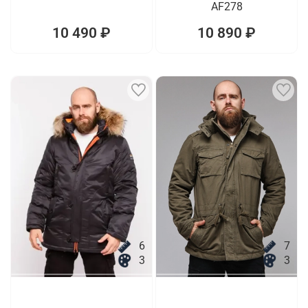
AF278
10 490 ₽
10 890 ₽
6
7
3
3