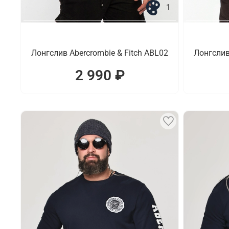
1
Лонгслив Abercrombie & Fitch ABL02
Лонгслив
2 990 ₽