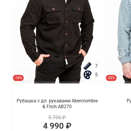
7
5
-14%
-25%
Рубашка с дл. рукавами Abercrombie
Р
& Fitch AB270
5 790 ₽
4 990 ₽