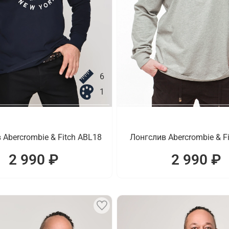
6
1
 Abercrombie & Fitch ABL18
Лонгслив Abercrombie & F
2 990 ₽
2 990 ₽