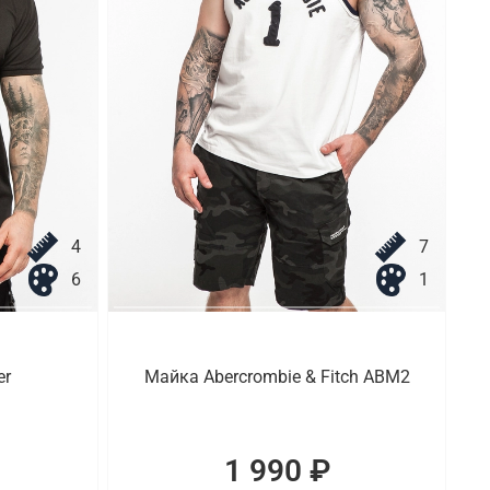
4
7
6
1
er
Майка Abercrombie & Fitch ABM2
1 990 ₽