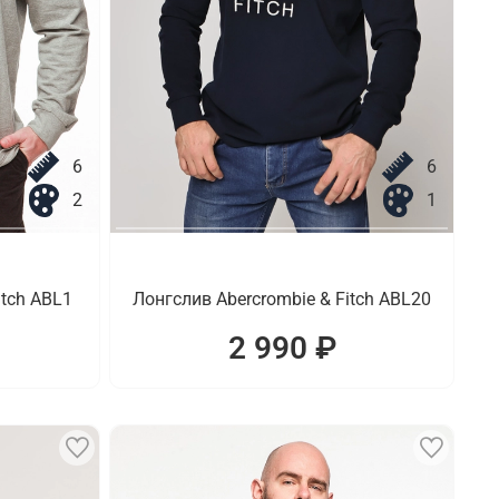
6
6
2
1
itch ABL1
Лонгслив Abercrombie & Fitch ABL20
2 990 ₽