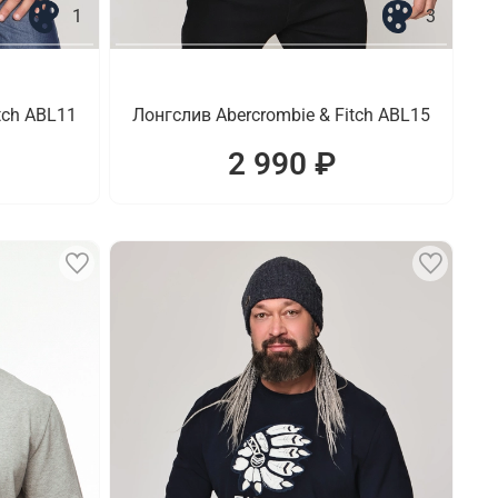
1
3
tch ABL11
Лонгслив Abercrombie & Fitch ABL15
2 990 ₽