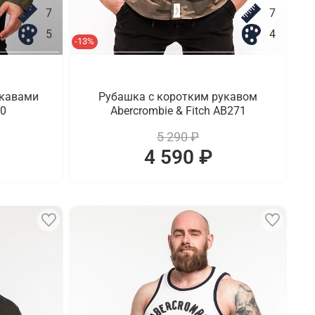
7
7
5
4
-13%
укавами
Рубашка с коротким рукавом
70
Abercrombie & Fitch AB271
5 290 ₽
4 590 ₽