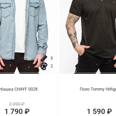
5
2
убашка CHAYF 0028
Поло Tommy Hilfig
2 390 ₽
1 790 ₽
1 590 ₽