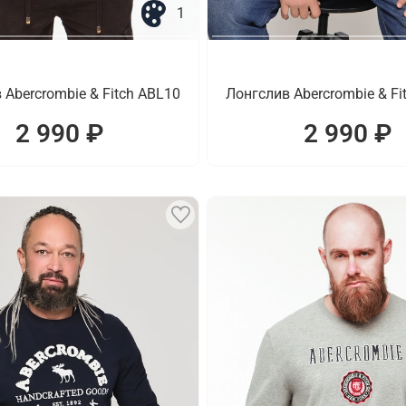
1
 Abercrombie & Fitch ABL10
Лонгслив Abercrombie & Fi
2 990 ₽
2 990 ₽