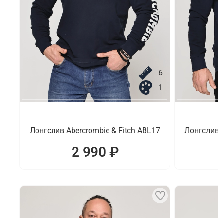
6
1
Лонгслив Abercrombie & Fitch ABL17
Лонгслив
2 990 ₽