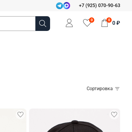
+7 (925) 070-90-63
0
0
0 ₽
Сортировка