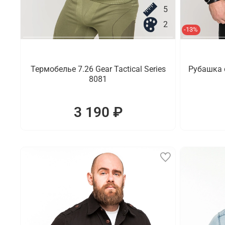
5
2
-13%
Термобелье 7.26 Gear Tactical Series
Рубашка 
8081
3 190 ₽