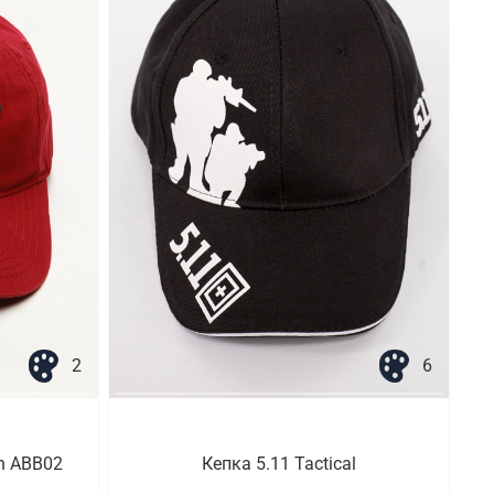
2
6
ch ABB02
Кепка 5.11 Tactical