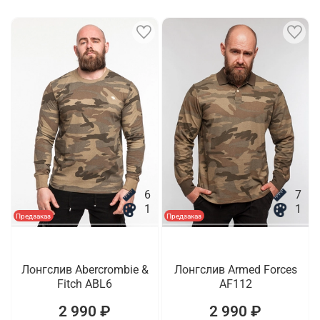
6
7
1
1
Предзаказ
Предзаказ
Лонгслив Abercrombie &
Лонгслив Armed Forces
Fitch ABL6
AF112
2 990 ₽
2 990 ₽