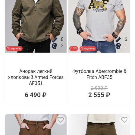
8
6
3
1
Предзаказ
-15%
Предзаказ
Анорак легкий
Футболка Abercrombie &
хлопковый Armed Forces
Fitch ABF35
AF351
2 990 ₽
6 490 ₽
2 555 ₽