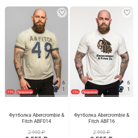
6
6
1
1
-15%
Предзаказ
-15%
Предзаказ
Футболка Abercrombie &
Футболка Abercrombie &
Fitch ABF014
Fitch ABF16
2 990 ₽
2 990 ₽