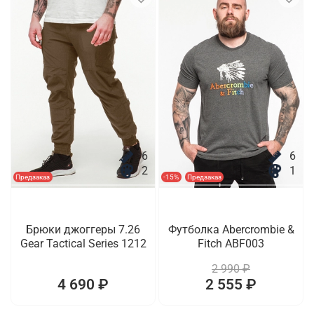
6
6
2
1
Предзаказ
-15%
Предзаказ
Брюки джоггеры 7.26
Футболка Abercrombie &
Gear Tactical Series 1212
Fitch ABF003
2 990 ₽
4 690 ₽
2 555 ₽