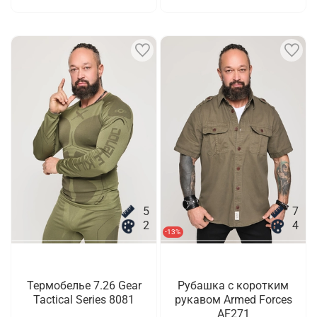
5
7
2
4
-13%
Термобелье 7.26 Gear
Рубашка с коротким
Tactical Series 8081
рукавом Armed Forces
AF271