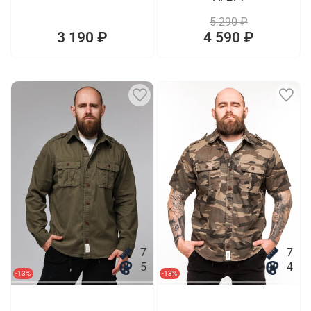
5 290 ₽
3 190 ₽
4 590 ₽
7
7
5
4
-13%
-13%