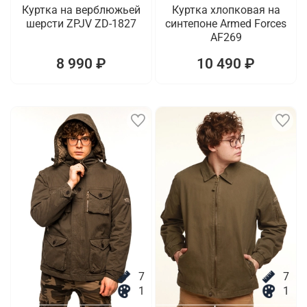
Куртка на верблюжьей
Куртка хлопковая на
шерсти ZPJV ZD-1827
синтепоне Armed Forces
AF269
8 990 ₽
10 490 ₽
7
7
1
1