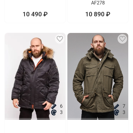
AF278
10 490 ₽
10 890 ₽
6
7
3
3