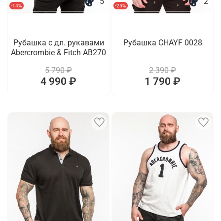
5
2
-14%
-25%
Рубашка с дл. рукавами
Рубашка CHAYF 0028
Abercrombie & Fitch AB270
5 790 ₽
2 390 ₽
4 990 ₽
1 790 ₽