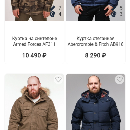
7
5
4
3
Куртка на синтепоне
Куртка стеганная
Armed Forces AF311
Abercrombie & Fitch AB918
10 490 ₽
8 290 ₽