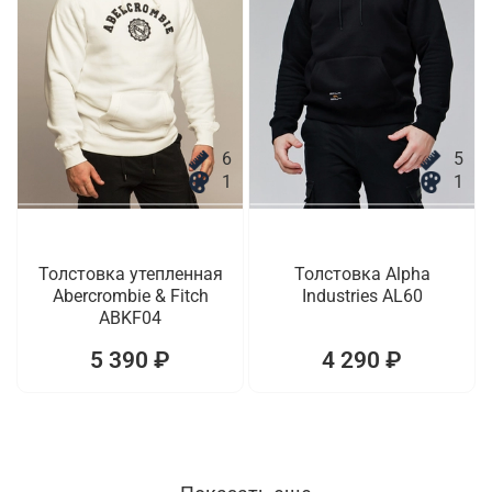
6
5
1
1
Толстовка утепленная
Толстовка Alpha
Abercrombie & Fitch
Industries AL60
ABKF04
5 390 ₽
4 290 ₽