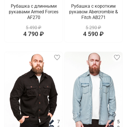
Рубашка с длинными
Рубашка с коротким
рукавами Armed Forces
рукавом Abercrombie &
AF270
Fitch AB271
5 490 ₽
5 290 ₽
4 790 ₽
4 590 ₽
7
5