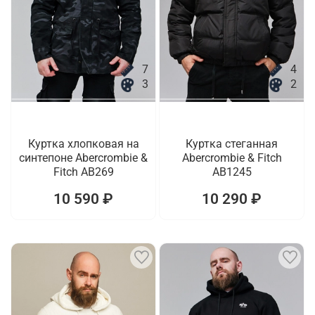
7
4
3
2
Куртка хлопковая на
Куртка стеганная
синтепоне Abercrombie &
Abercrombie & Fitch
Fitch AB269
AB1245
10 590 ₽
10 290 ₽