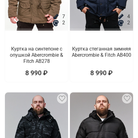
7
4
2
2
Куртка на синтепоне с
Куртка стеганная зимняя
опушкой Abercrombie &
Abercrombie & Fitch AB400
Fitch AB278
8 990 ₽
8 990 ₽