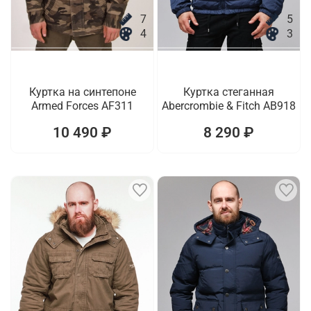
7
5
4
3
Куртка на синтепоне
Куртка стеганная
Armed Forces AF311
Abercrombie & Fitch AB918
10 490 ₽
8 290 ₽