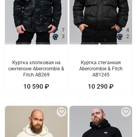
7
4
3
2
Куртка хлопковая на
Куртка стеганная
синтепоне Abercrombie &
Abercrombie & Fitch
Fitch AB269
AB1245
10 590 ₽
10 290 ₽