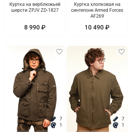
Куртка на верблюжьей
Куртка хлопковая на
шерсти ZPJV ZD-1827
синтепоне Armed Forces
AF269
8 990 ₽
10 490 ₽
7
7
1
1