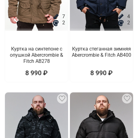
7
4
2
2
Куртка на синтепоне с
Куртка стеганная зимняя
опушкой Abercrombie &
Abercrombie & Fitch AB400
Fitch AB278
8 990 ₽
8 990 ₽