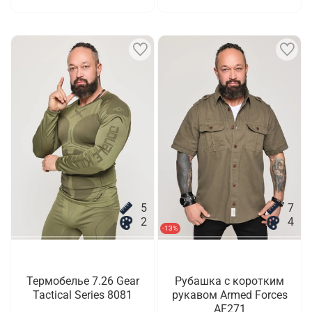
5
7
2
4
-13%
Термобелье 7.26 Gear
Рубашка с коротким
Tactical Series 8081
рукавом Armed Forces
AF271