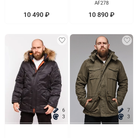
AF278
10 490 ₽
10 890 ₽
6
7
3
3