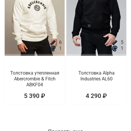
6
5
1
1
Толстовка утепленная
Толстовка Alpha
Abercrombie & Fitch
Industries AL60
ABKF04
5 390 ₽
4 290 ₽