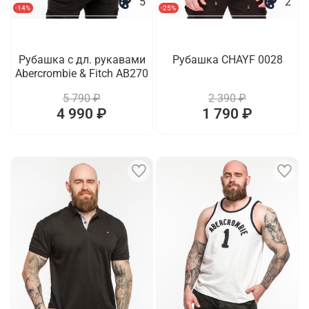
5
2
-14%
-25%
Рубашка с дл. рукавами
Рубашка CHAYF 0028
Abercrombie & Fitch AB270
5 790 ₽
2 390 ₽
4 990 ₽
1 790 ₽