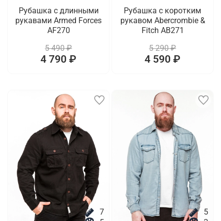
Рубашка с длинными
Рубашка с коротким
рукавами Armed Forces
рукавом Abercrombie &
AF270
Fitch AB271
5 490 ₽
5 290 ₽
4 790 ₽
4 590 ₽
7
5