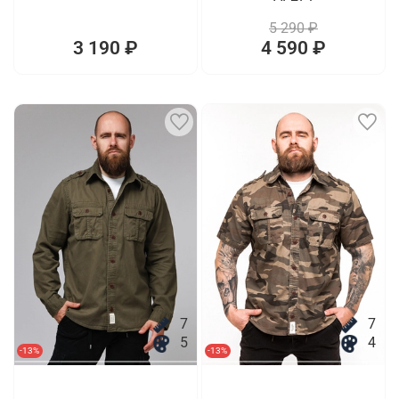
5 290 ₽
3 190 ₽
4 590 ₽
7
7
5
4
-13%
-13%