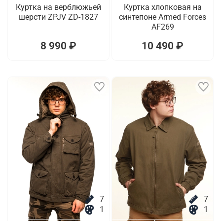
Куртка на верблюжьей
Куртка хлопковая на
шерсти ZPJV ZD-1827
синтепоне Armed Forces
AF269
8 990 ₽
10 490 ₽
7
7
1
1