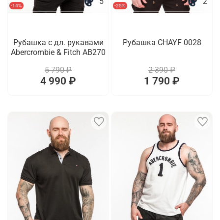
5
2
-14%
-25%
Рубашка с дл. рукавами
Рубашка CHAYF 0028
Abercrombie & Fitch AB270
5 790 ₽
2 390 ₽
4 990 ₽
1 790 ₽