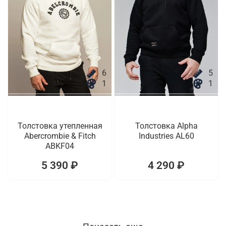
6
5
1
1
Толстовка утепленная
Толстовка Alpha
Abercrombie & Fitch
Industries AL60
ABKF04
5 390 ₽
4 290 ₽