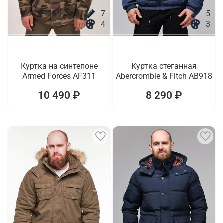
7
5
4
3
Куртка на синтепоне
Куртка стеганная
Armed Forces AF311
Abercrombie & Fitch AB918
10 490 ₽
8 290 ₽