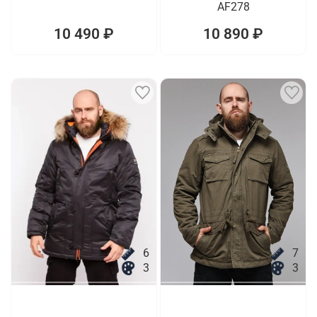
AF278
10 490 ₽
10 890 ₽
6
7
3
3