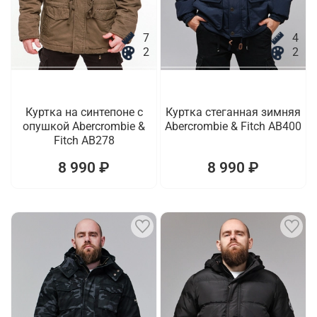
7
4
2
2
Куртка на синтепоне с
Куртка стеганная зимняя
опушкой Abercrombie &
Abercrombie & Fitch AB400
Fitch AB278
8 990 ₽
8 990 ₽