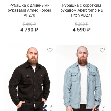
Рубашка с длинными
Рубашка с коротким
рукавами Armed Forces
рукавом Abercrombie &
AF270
Fitch AB271
5 490 ₽
5 290 ₽
4 790 ₽
4 590 ₽
7
5