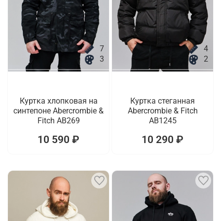
7
4
3
2
Куртка хлопковая на
Куртка стеганная
синтепоне Abercrombie &
Abercrombie & Fitch
Fitch AB269
AB1245
10 590 ₽
10 290 ₽