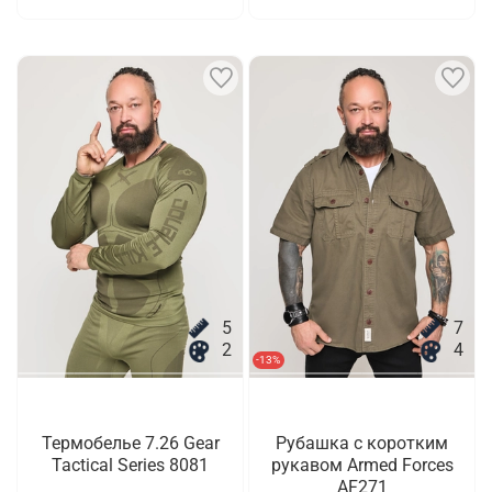
5
7
2
4
-13%
Термобелье 7.26 Gear
Рубашка с коротким
Tactical Series 8081
рукавом Armed Forces
AF271