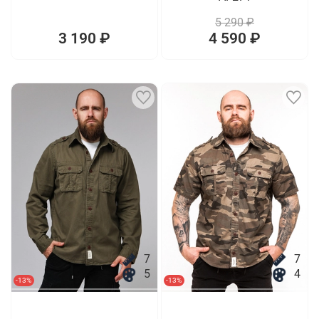
5 290 ₽
3 190 ₽
4 590 ₽
7
7
5
4
-13%
-13%