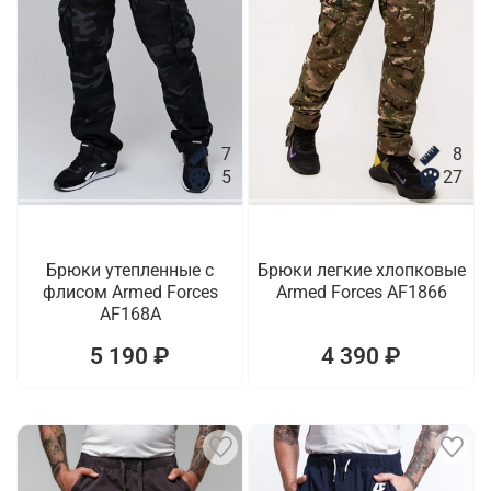
7
8
5
27
Брюки утепленные с
Брюки легкие хлопковые
флисом Armed Forces
Armed Forces AF1866
AF168A
5 190 ₽
4 390 ₽