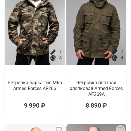
7
7
4
4
Ветровка-парка тип M65
Ветровка плотная
Armed Forces AF266
хлопковая Armed Forces
AF269A
9 990 ₽
8 890 ₽