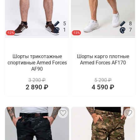
5
8
1
7
-12%
-13%
Шорты трикотажные
Шорты карго плотные
спортивные Armed Forces
Armed Forces AF170
AF90
3 290 ₽
5 290 ₽
2 890 ₽
4 590 ₽