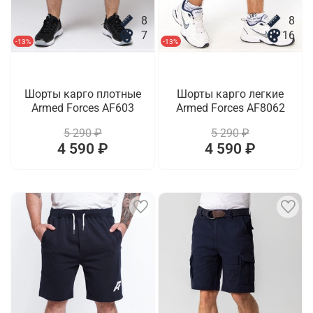
8
8
7
16
-13%
-13%
Шорты карго плотные
Шорты карго легкие
Armed Forces AF603
Armed Forces AF8062
5 290 ₽
5 290 ₽
4 590 ₽
4 590 ₽