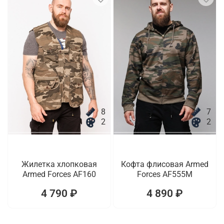
8
7
2
2
Жилетка хлопковая
Кофта флисовая Armed
Armed Forces AF160
Forces AF555M
4 790 ₽
4 890 ₽