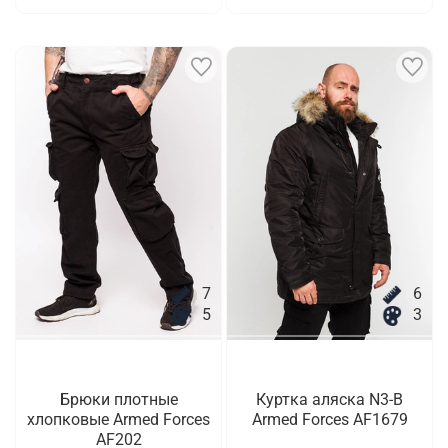
7
6
5
3
Брюки плотные
Куртка аляска N3-B
хлопковые Armed Forces
Armed Forces AF1679
AF202