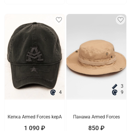
3
4
9
Кепка Armed Forces kepA
Панама Armed Forces
1 090 ₽
850 ₽