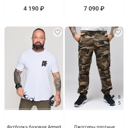
4 190 ₽
7 090 ₽
7
8
3
5
Футболка базовая Armed
Джоггеры плотные