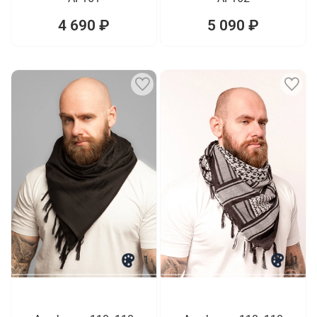
4 690 ₽
5 090 ₽
1
1