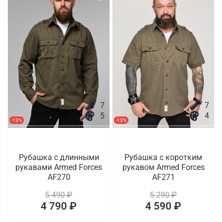
7
7
5
4
-13%
-13%
Рубашка с длинными
Рубашка с коротким
рукавами Armed Forces
рукавом Armed Forces
AF270
AF271
5 490 ₽
5 290 ₽
4 790 ₽
4 590 ₽