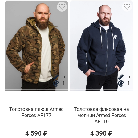
6
6
1
1
Толстовка плюш Armed
Толстовка флисовая на
Forces AF177
молнии Armed Forces
AF110
4 590 ₽
4 390 ₽