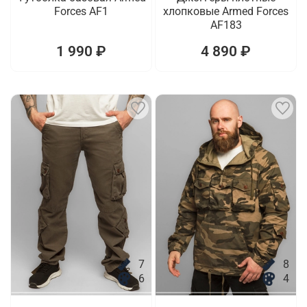
Forces AF1
хлопковые Armed Forces
AF183
1 990 ₽
4 890 ₽
7
8
6
4