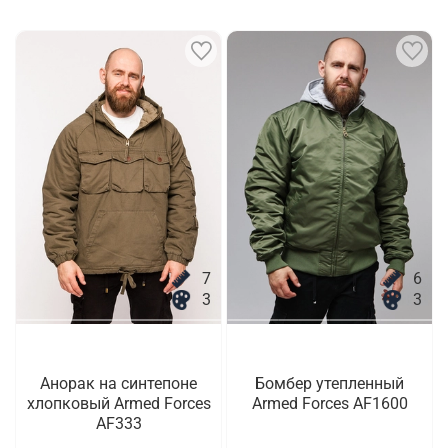
7
6
3
3
Анорак на синтепоне
Бомбер утепленный
хлопковый Armed Forces
Armed Forces AF1600
AF333