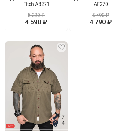
Fitch AB271
AF270
5 290 ₽
5 490 ₽
4 590 ₽
4 790 ₽
7
4
-13%