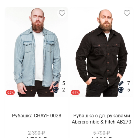
5
7
2
5
-25%
-14%
Рубашка CHAYF 0028
Рубашка с дл. рукавами
Abercrombie & Fitch AB270
2 390 ₽
5 790 ₽