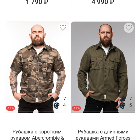
1 790 ₽
4 990 ₽
7
7
4
5
-13%
-13%
Рубашка с коротким
Рубашка с длинными
рукавом Abercrombie &
рукавами Armed Forces