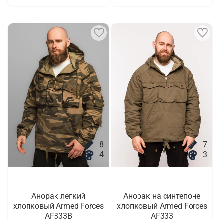
8
7
4
3
Анорак легкий
Анорак на синтепоне
хлопковый Armed Forces
хлопковый Armed Forces
AF333B
AF333