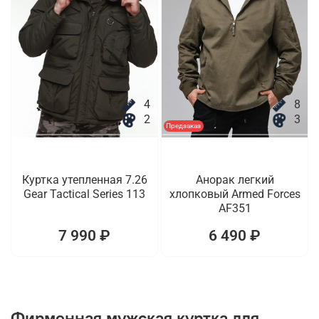
4
8
2
3
Предзаказ
Куртка утепленная 7.26
Анорак легкий
Gear Tactical Series 113
хлопковый Armed Forces
AF351
7 990 ₽
6 490 ₽
Фирменная мужская куртка для