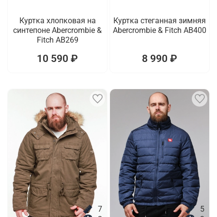
Куртка хлопковая на
Куртка стеганная зимняя
синтепоне Abercrombie &
Abercrombie & Fitch AB400
Fitch AB269
10 590 ₽
8 990 ₽
7
5