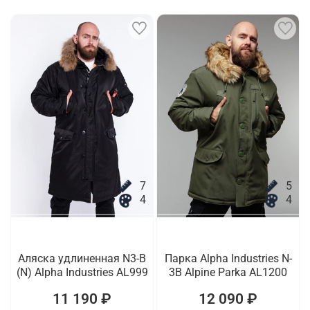
7
5
4
4
Аляска удлиненная N3-B
Парка Alpha Industries N-
(N) Alpha Industries AL999
3B Alpine Parka AL1200
11 190 ₽
12 090 ₽