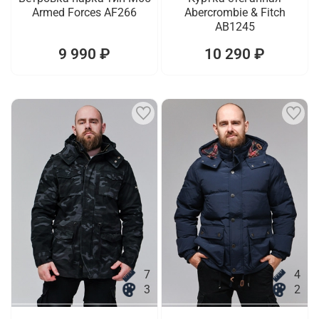
Armed Forces AF266
Abercrombie & Fitch
AB1245
9 990 ₽
10 290 ₽
7
4
3
2