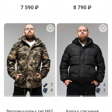
7 590 ₽
8 790 ₽
7
4
4
2
Ветровка-парка тип M65
Куртка стеганная