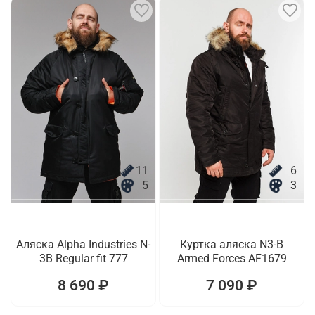
11
6
5
3
Аляска Alpha Industries N-
Куртка аляска N3-B
3B Regular fit 777
Armed Forces AF1679
8 690 ₽
7 090 ₽