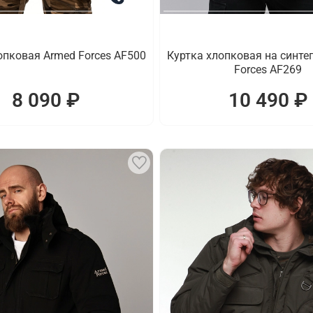
опковая Armed Forces AF500
Куртка хлопковая на синте
Forces AF269
8 090 ₽
10 490 ₽