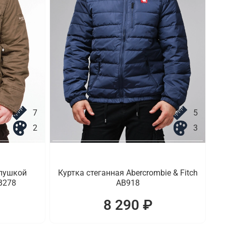
7
5
2
3
опушкой
Куртка стеганная Abercrombie & Fitch
AB278
AB918
8 290 ₽