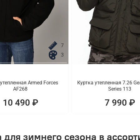
7
3
 утепленная Armed Forces
Куртка утепленная 7.26 Gea
AF268
Series 113
10 490 ₽
7 990 ₽
 для зимнего сезона в ассор