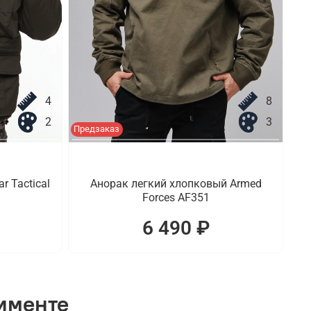
4
8
2
3
Предзаказ
r Tactical
Анорак легкий хлопковый Armed
Forces AF351
6 490 ₽
тименте