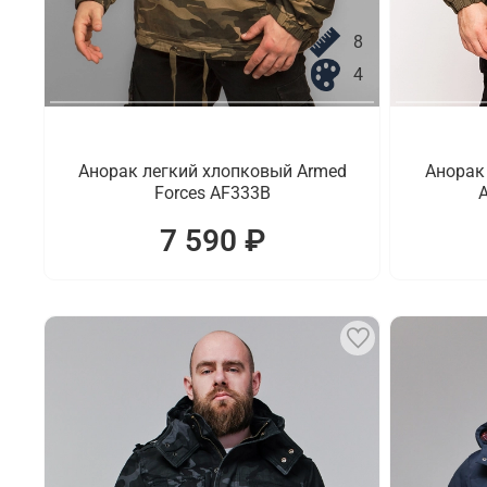
8
4
Анорак легкий хлопковый Armed
Анорак
Forces AF333B
A
7 590 ₽