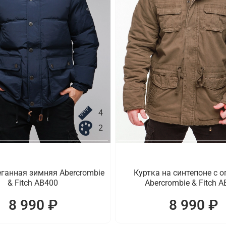
4
2
еганная зимняя Abercrombie
Куртка на синтепоне с 
& Fitch AB400
Abercrombie & Fitch 
8 990 ₽
8 990 ₽