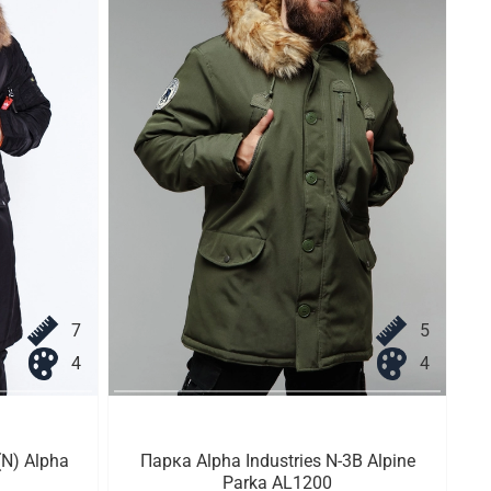
7
5
4
4
N) Alpha
Парка Alpha Industries N-3B Alpine
Parka AL1200