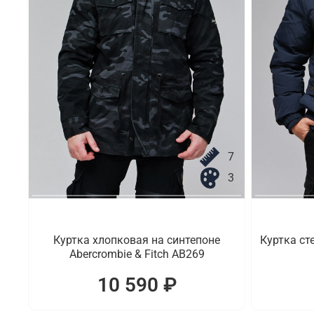
7
3
Куртка хлопковая на синтепоне
Куртка ст
Abercrombie & Fitch AB269
10 590 ₽