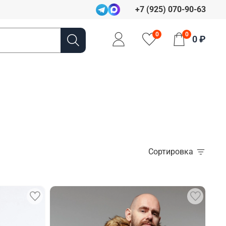
+7 (925) 070-90-63
0
0
0 ₽
Сортировка