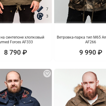
7
3
 на синтепоне хлопковый
Ветровка-парка тип M65 Ar
rmed Forces AF333
AF266
8 790 ₽
9 990 ₽