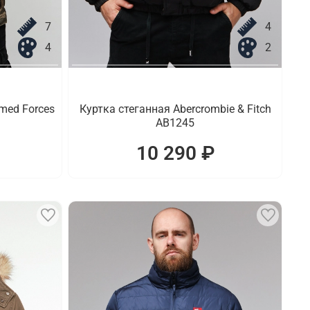
7
4
4
2
med Forces
Куртка стеганная Abercrombie & Fitch
AB1245
10 290 ₽