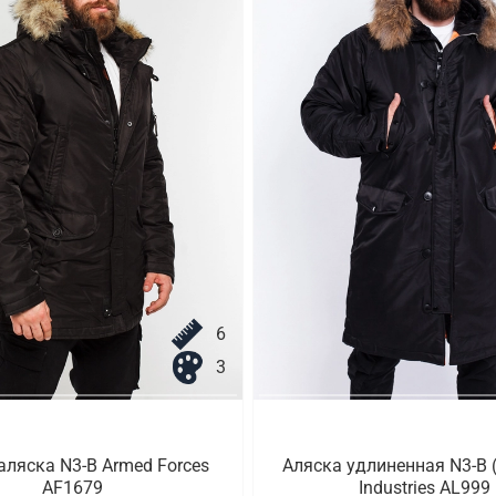
6
3
аляска N3-B Armed Forces
Аляска удлиненная N3-B (
AF1679
Industries AL999