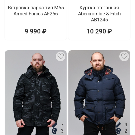
Ветровка-парка тип M65
Куртка стеганная
Armed Forces AF266
Abercrombie & Fitch
AB1245
9 990 ₽
10 290 ₽
7
4
3
2