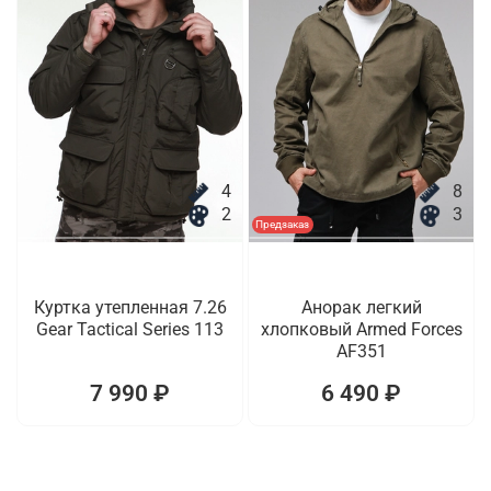
4
8
2
3
Предзаказ
Куртка утепленная 7.26
Анорак легкий
Gear Tactical Series 113
хлопковый Armed Forces
AF351
7 990 ₽
6 490 ₽