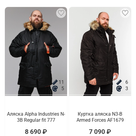
11
6
5
3
Аляска Alpha Industries N-
Куртка аляска N3-B
3B Regular fit 777
Armed Forces AF1679
8 690 ₽
7 090 ₽