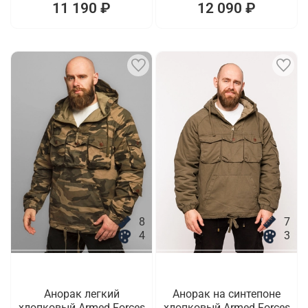
11 190 ₽
12 090 ₽
8
7
4
3
Анорак легкий
Анорак на синтепоне
хлопковый Armed Forces
хлопковый Armed Forces