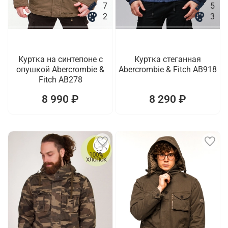
7
5
2
3
Куртка на синтепоне с
Куртка стеганная
опушкой Abercrombie &
Abercrombie & Fitch AB918
Fitch AB278
8 990 ₽
8 290 ₽