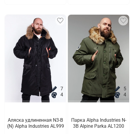
7
5
4
4
Аляска удлиненная N3-B
Парка Alpha Industries N-
(N) Alpha Industries AL999
3B Alpine Parka AL1200