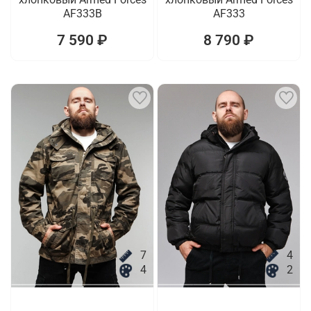
AF333B
AF333
7 590 ₽
8 790 ₽
7
4
4
2