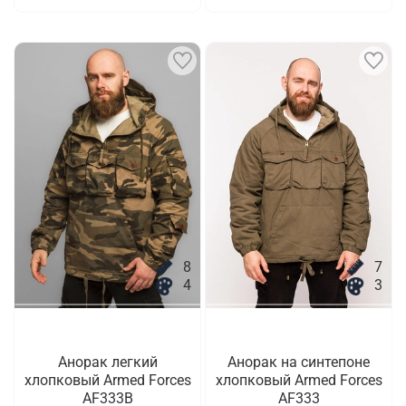
8
7
4
3
Анорак легкий
Анорак на синтепоне
хлопковый Armed Forces
хлопковый Armed Forces
AF333B
AF333