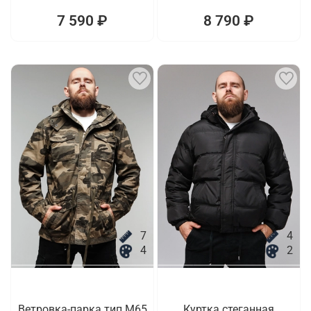
7 590 ₽
8 790 ₽
7
4
4
2
Ветровка-парка тип M65
Куртка стеганная