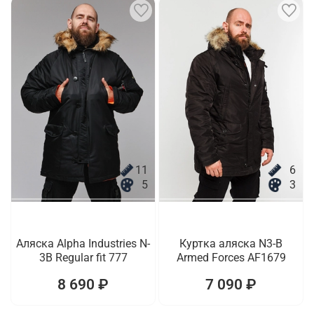
11
6
5
3
Аляска Alpha Industries N-
Куртка аляска N3-B
3B Regular fit 777
Armed Forces AF1679
8 690 ₽
7 090 ₽