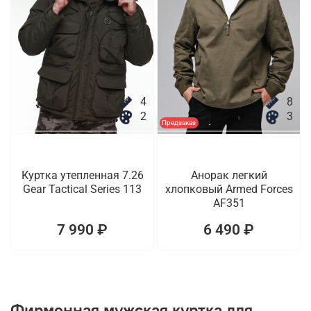
4
8
2
3
Предзаказ
Куртка утепленная 7.26
Анорак легкий
Gear Tactical Series 113
хлопковый Armed Forces
AF351
7 990 ₽
6 490 ₽
Фирменная мужская куртка для