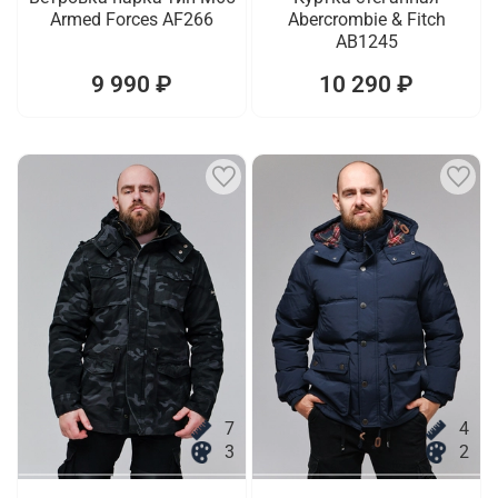
Armed Forces AF266
Abercrombie & Fitch
AB1245
9 990 ₽
10 290 ₽
7
4
3
2