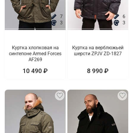
7
6
3
3
Куртка хлопковая на
Куртка на верблюжьей
синтепоне Armed Forces
шерсти ZPJV ZD-1827
AF269
10 490 ₽
8 990 ₽