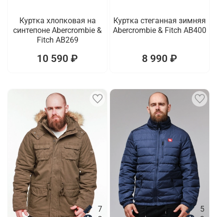
Куртка хлопковая на
Куртка стеганная зимняя
синтепоне Abercrombie &
Abercrombie & Fitch AB400
Fitch AB269
10 590 ₽
8 990 ₽
7
5