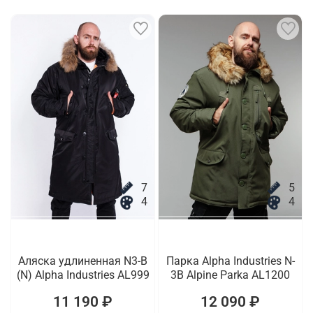
7
5
4
4
Аляска удлиненная N3-B
Парка Alpha Industries N-
(N) Alpha Industries AL999
3B Alpine Parka AL1200
11 190 ₽
12 090 ₽