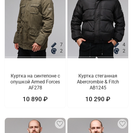
7
4
2
2
Куртка на синтепоне с
Куртка стеганная
опушкой Armed Forces
Abercrombie & Fitch
AF278
AB1245
10 890 ₽
10 290 ₽