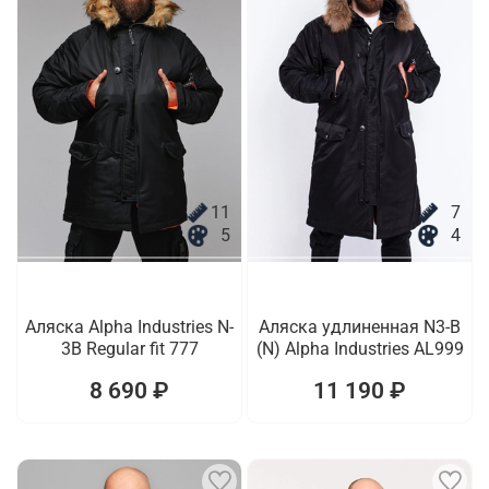
11
7
5
4
Аляска Alpha Industries N-
Аляска удлиненная N3-B
3B Regular fit 777
(N) Alpha Industries AL999
8 690 ₽
11 190 ₽