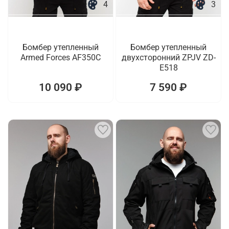
4
3
Бомбер утепленный
Бомбер утепленный
Armed Forces AF350C
двухсторонний ZPJV ZD-
E518
10 090 ₽
7 590 ₽