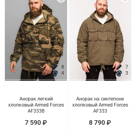
8
7
4
3
Анорак легкий
Анорак на синтепоне
хлопковый Armed Forces
хлопковый Armed Forces
AF333B
AF333
7 590 ₽
8 790 ₽