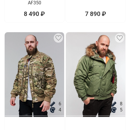
AF350
8 490 ₽
7 890 ₽
6
8
4
5