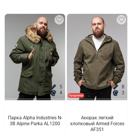
5
8
4
3
Предзаказ
Парка Alpha Industries N-
Анорак легкий
3B Alpine Parka AL1200
хлопковый Armed Forces
AF351