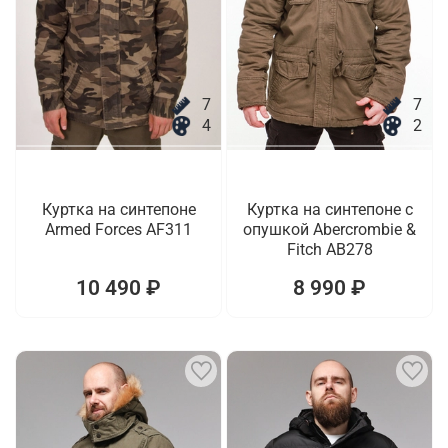
7
7
4
2
Куртка на синтепоне
Куртка на синтепоне с
Armed Forces AF311
опушкой Abercrombie &
Fitch AB278
10 490 ₽
8 990 ₽