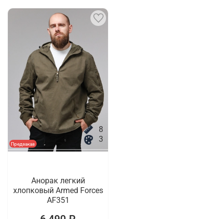
8
3
Предзаказ
Анорак легкий
хлопковый Armed Forces
AF351
6 490 ₽