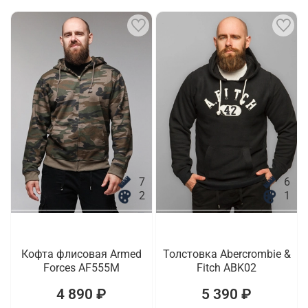
7
6
2
1
Кофта флисовая Armed
Толстовка Abercrombie &
Forces AF555M
Fitch ABK02
4 890 ₽
5 390 ₽