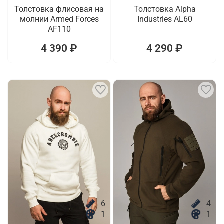
Толстовка флисовая на
Толстовка Alpha
молнии Armed Forces
Industries AL60
AF110
4 390 ₽
4 290 ₽
6
4
1
1