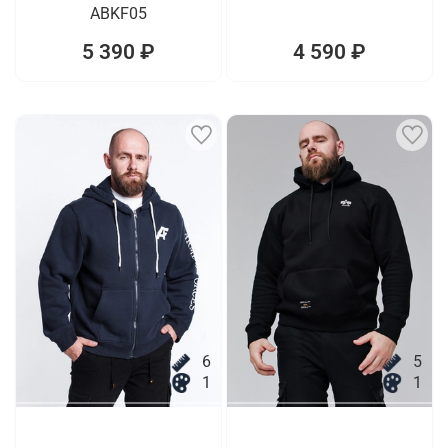
ABKF05
5 390 ₽
4 590 ₽
6
5
1
1