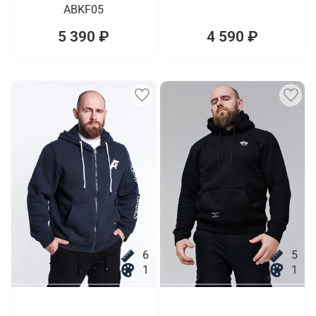
ABKF05
5 390 ₽
4 590 ₽
6
5
1
1