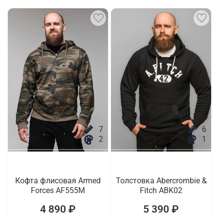
7
6
2
1
Кофта флисовая Armed
Толстовка Abercrombie &
Forces AF555M
Fitch ABK02
4 890 ₽
5 390 ₽