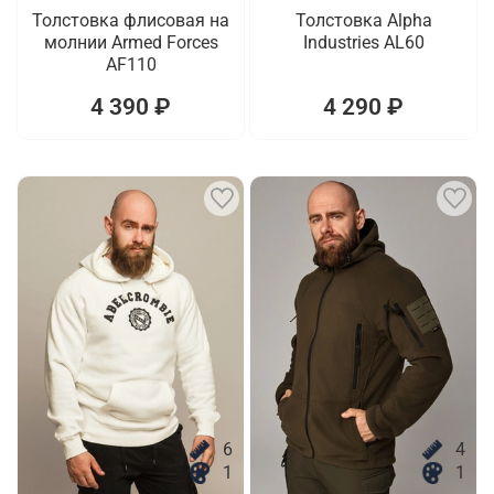
Толстовка флисовая на
Толстовка Alpha
молнии Armed Forces
Industries AL60
AF110
4 390 ₽
4 290 ₽
6
4
1
1