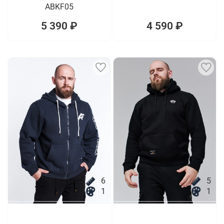
ABKF05
5 390 ₽
4 590 ₽
6
5
1
1