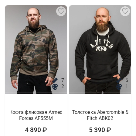
7
6
2
1
Кофта флисовая Armed
Толстовка Abercrombie &
Forces AF555M
Fitch ABK02
4 890 ₽
5 390 ₽