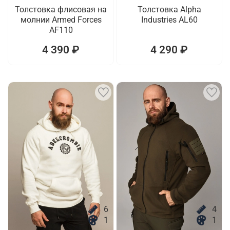
Толстовка флисовая на
Толстовка Alpha
молнии Armed Forces
Industries AL60
AF110
4 390 ₽
4 290 ₽
6
4
1
1