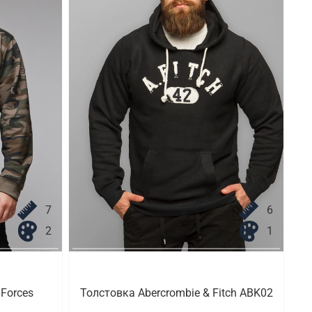
7
6
2
1
Forces
Толстовка Abercrombie & Fitch ABK02