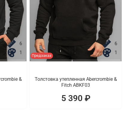
6
6
1
1
Предзаказ
crombie &
Толстовка утепленная Abercrombie &
Fitch ABKF03
5 390 ₽