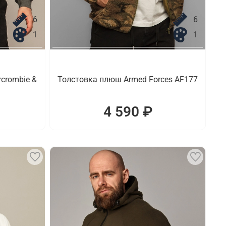
6
6
1
1
crombie &
Толстовка плюш Armed Forces AF177
4 590 ₽