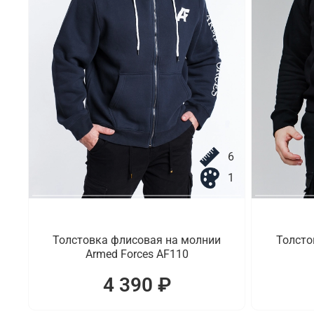
6
1
Толстовка флисовая на молнии
Толстов
Armed Forces AF110
4 390 ₽