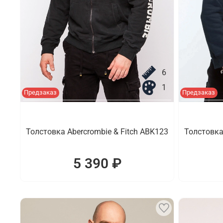
6
1
Предзаказ
Предзаказ
Толстовка Abercrombie & Fitch ABK123
Толстовка
5 390 ₽