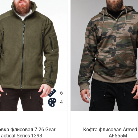
6
4
вка флисовая 7.26 Gear
Кофта флисовая Armed 
Tactical Series 1393
AF555M