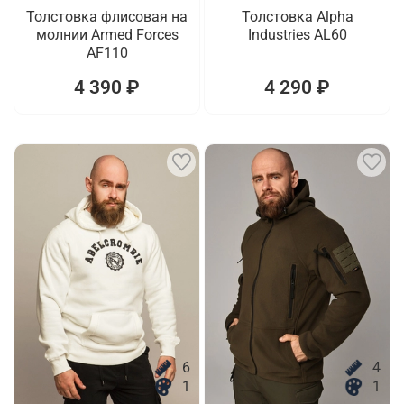
Толстовка флисовая на
Толстовка Alpha
молнии Armed Forces
Industries AL60
AF110
4 390 ₽
4 290 ₽
6
4
1
1