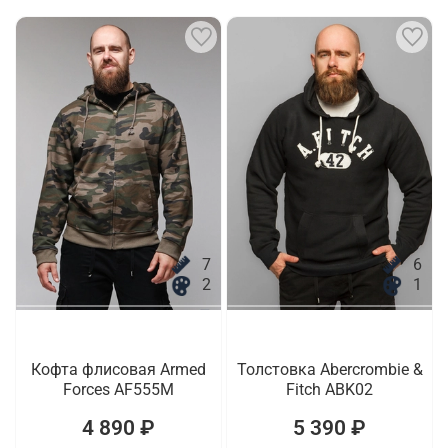
7
6
2
1
Кофта флисовая Armed
Толстовка Abercrombie &
Forces AF555M
Fitch ABK02
4 890 ₽
5 390 ₽