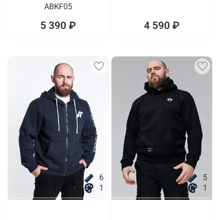
ABKF05
5 390 ₽
4 590 ₽
6
5
1
1