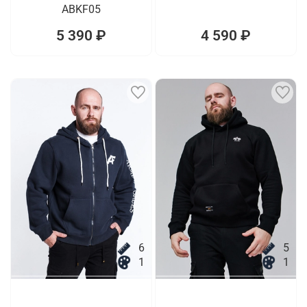
ABKF05
5 390 ₽
4 590 ₽
6
5
1
1