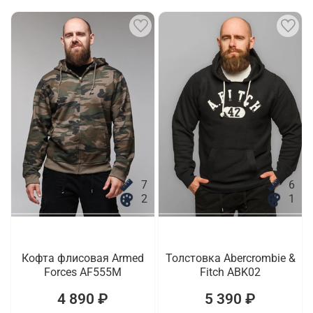
7
6
2
1
Кофта флисовая Armed
Толстовка Abercrombie &
Forces AF555M
Fitch ABK02
4 890 ₽
5 390 ₽