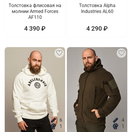
Толстовка флисовая на
Толстовка Alpha
молнии Armed Forces
Industries AL60
AF110
4 390 ₽
4 290 ₽
6
4
1
1