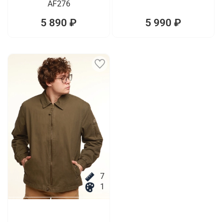
AF276
5 890 ₽
5 990 ₽
7
1