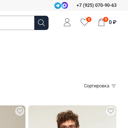
+7 (925) 070-90-63
0
0
0 ₽
Сортировка