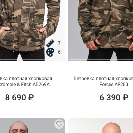
7
6
вка плотная хлопковая
Ветровка плотная хлопко
crombie & Fitch AB269A
Forces AF283
8 690 ₽
6 390 ₽