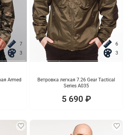
7
6
3
3
вая Armed
Ветровка легкая 7.26 Gear Tactical
Series A035
5 690 ₽