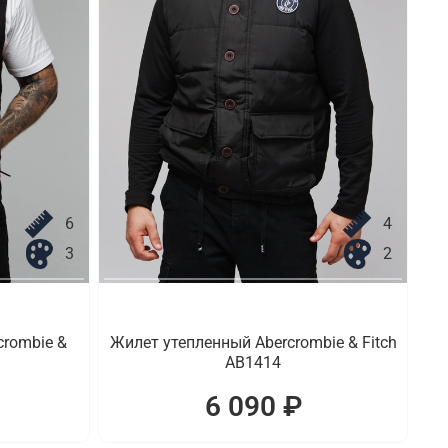
6
4
3
2
crombie &
Жилет утепленный Abercrombie & Fitch
AB1414
6 090 ₽