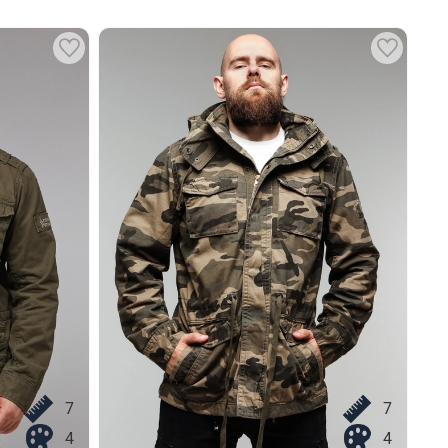
7
7
4
4