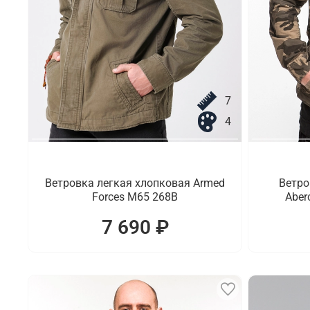
7
4
Ветровка легкая хлопковая Armed
Ветро
Forces M65 268B
Aber
7 690 ₽