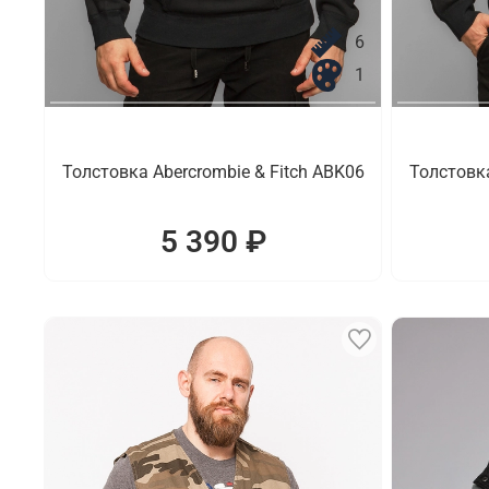
6
1
Толстовка Abercrombie & Fitch ABK06
Толстовка
5 390 ₽