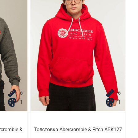
6
6
1
1
crombie &
Толстовка Abercrombie & Fitch ABK127