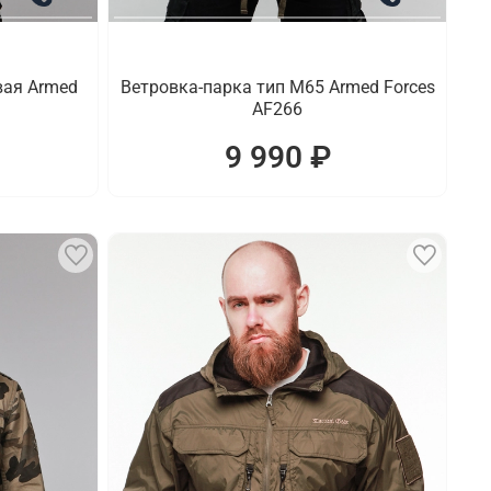
вая Armed
Ветровка-парка тип M65 Armed Forces
AF266
9 990 ₽