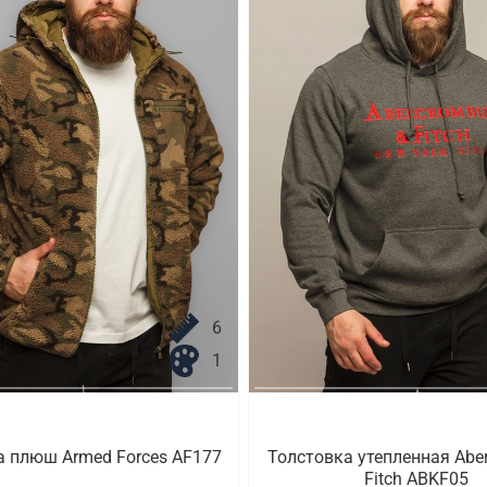
6
1
а плюш Armed Forces AF177
Толстовка утепленная Aber
Fitch ABKF05