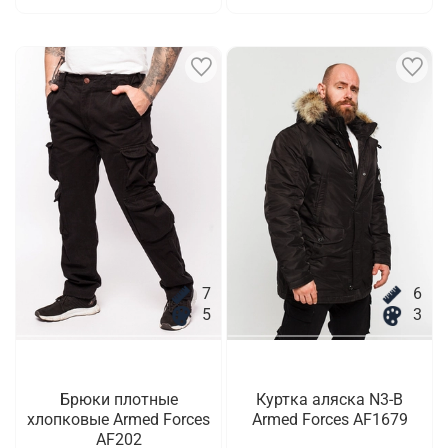
7
6
5
3
Брюки плотные
Куртка аляска N3-B
хлопковые Armed Forces
Armed Forces AF1679
AF202