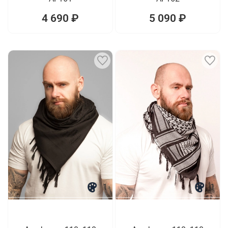
4 690 ₽
5 090 ₽
1
1