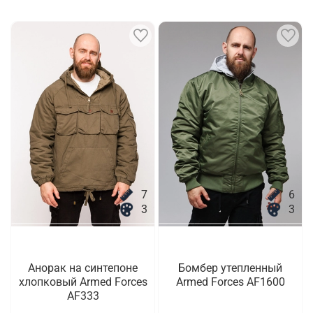
7
6
3
3
Анорак на синтепоне
Бомбер утепленный
хлопковый Armed Forces
Armed Forces AF1600
AF333