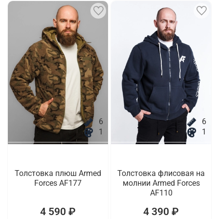
6
6
1
1
Толстовка плюш Armed
Толстовка флисовая на
Forces AF177
молнии Armed Forces
AF110
4 590 ₽
4 390 ₽