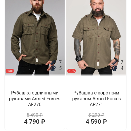
7
7
5
4
-13%
-13%
Рубашка с длинными
Рубашка с коротким
рукавами Armed Forces
рукавом Armed Forces
AF270
AF271
5 490 ₽
5 290 ₽
4 790 ₽
4 590 ₽