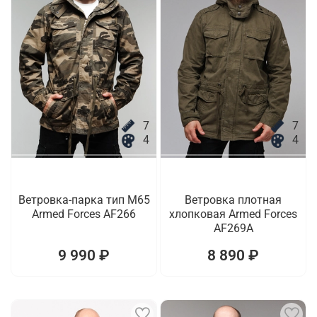
7
7
4
4
Ветровка-парка тип M65
Ветровка плотная
Armed Forces AF266
хлопковая Armed Forces
AF269A
9 990 ₽
8 890 ₽