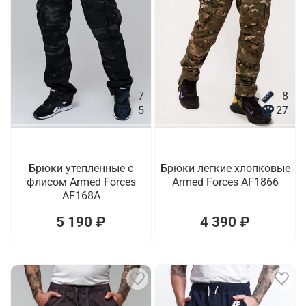
7
8
5
27
Брюки утепленные с
Брюки легкие хлопковые
флисом Armed Forces
Armed Forces AF1866
AF168A
5 190 ₽
4 390 ₽