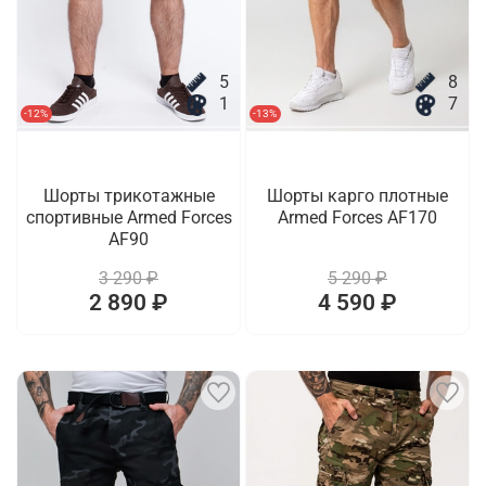
5
8
1
7
-12%
-13%
Шорты трикотажные
Шорты карго плотные
спортивные Armed Forces
Armed Forces AF170
AF90
3 290 ₽
5 290 ₽
2 890 ₽
4 590 ₽