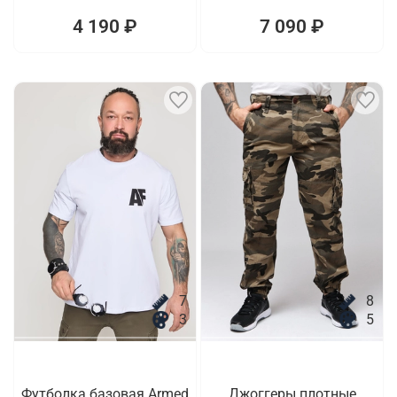
4 190 ₽
7 090 ₽
7
8
3
5
Футболка базовая Armed
Джоггеры плотные