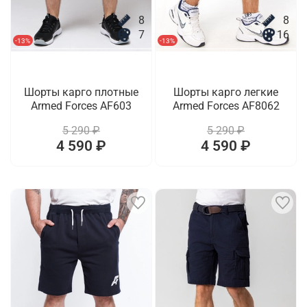
8
8
7
16
-13%
-13%
Шорты карго плотные
Шорты карго легкие
Armed Forces AF603
Armed Forces AF8062
5 290 ₽
5 290 ₽
4 590 ₽
4 590 ₽