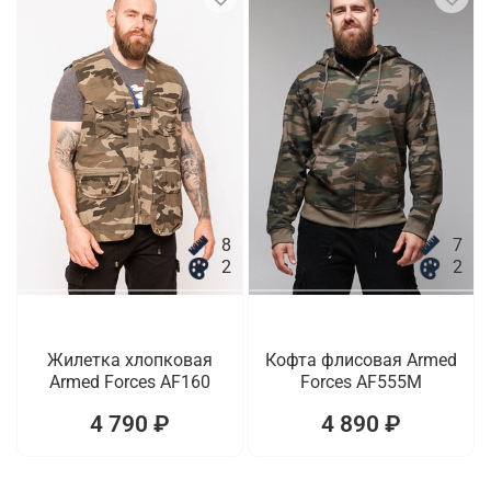
8
7
2
2
Жилетка хлопковая
Кофта флисовая Armed
Armed Forces AF160
Forces AF555M
4 790 ₽
4 890 ₽