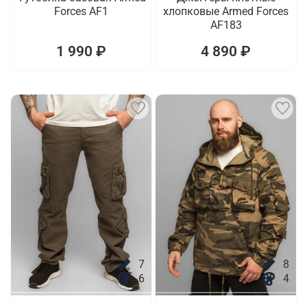
Forces AF1
хлопковые Armed Forces
AF183
1 990 ₽
4 890 ₽
7
8
6
4