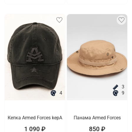
3
4
9
Кепка Armed Forces kepA
Панама Armed Forces
1 090 ₽
850 ₽