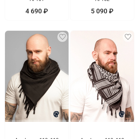
4 690 ₽
5 090 ₽
1
1