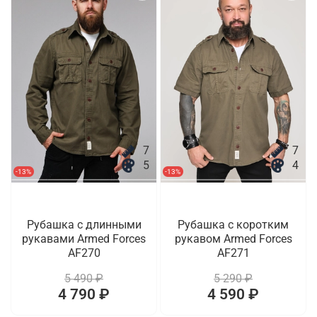
7
7
5
4
-13%
-13%
Рубашка с длинными
Рубашка с коротким
рукавами Armed Forces
рукавом Armed Forces
AF270
AF271
5 490 ₽
5 290 ₽
4 790 ₽
4 590 ₽