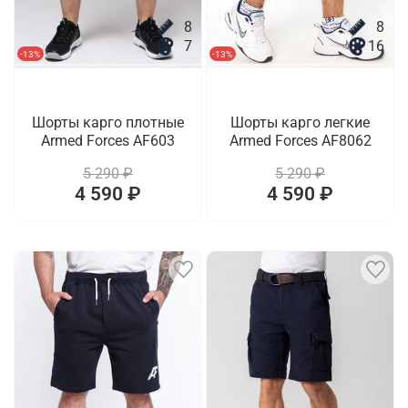
8
8
7
16
-13%
-13%
Шорты карго плотные
Шорты карго легкие
Armed Forces AF603
Armed Forces AF8062
5 290 ₽
5 290 ₽
4 590 ₽
4 590 ₽