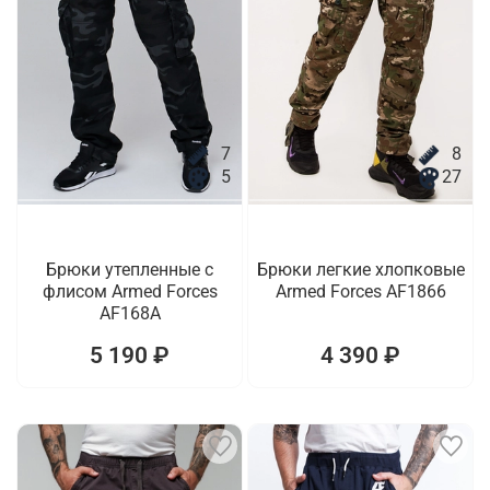
7
8
5
27
Брюки утепленные с
Брюки легкие хлопковые
флисом Armed Forces
Armed Forces AF1866
AF168A
5 190 ₽
4 390 ₽