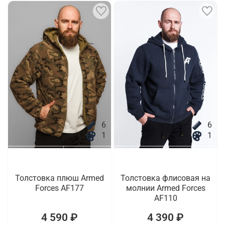
6
6
1
1
Толстовка плюш Armed
Толстовка флисовая на
Forces AF177
молнии Armed Forces
AF110
4 590 ₽
4 390 ₽