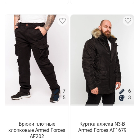
7
6
5
3
Брюки плотные
Куртка аляска N3-B
хлопковые Armed Forces
Armed Forces AF1679
AF202