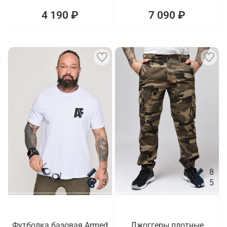
4 190 ₽
7 090 ₽
7
8
3
5
Футболка базовая Armed
Джоггеры плотные