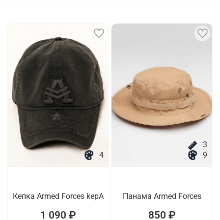
3
4
9
Кепка Armed Forces kepA
Панама Armed Forces
1 090 ₽
850 ₽