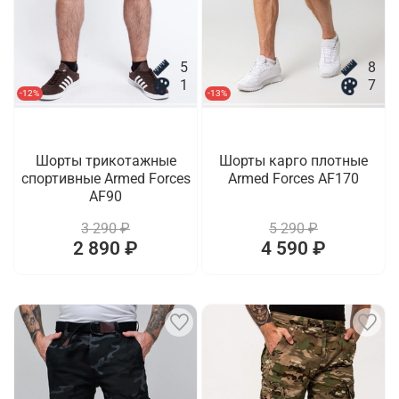
5
8
1
7
-12%
-13%
Шорты трикотажные
Шорты карго плотные
спортивные Armed Forces
Armed Forces AF170
AF90
3 290 ₽
5 290 ₽
2 890 ₽
4 590 ₽