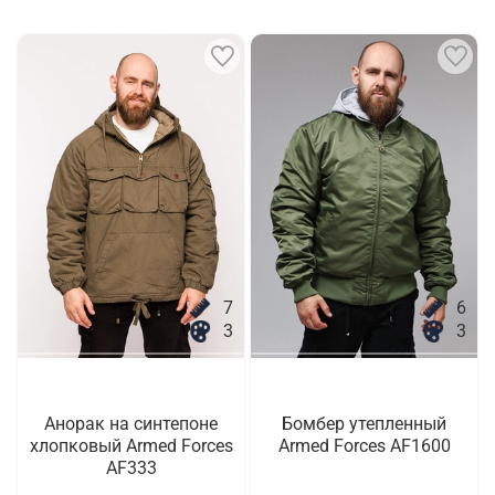
7
6
3
3
Анорак на синтепоне
Бомбер утепленный
хлопковый Armed Forces
Armed Forces AF1600
AF333