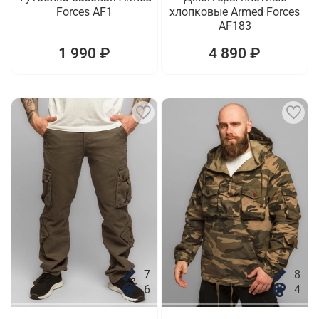
Forces AF1
хлопковые Armed Forces
AF183
1 990 ₽
4 890 ₽
7
8
6
4