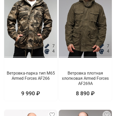
7
7
4
4
Ветровка-парка тип M65
Ветровка плотная
Armed Forces AF266
хлопковая Armed Forces
AF269A
9 990 ₽
8 890 ₽