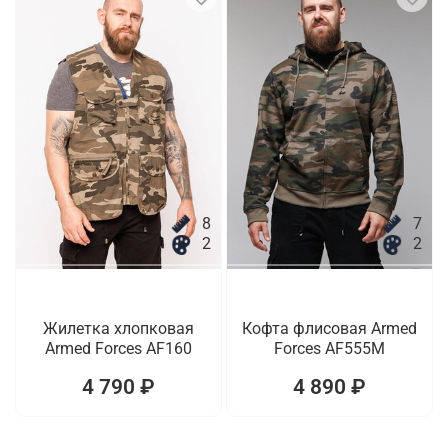
8
7
2
2
Жилетка хлопковая
Кофта флисовая Armed
Armed Forces AF160
Forces AF555M
4 790 ₽
4 890 ₽