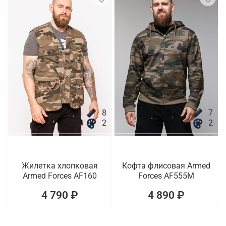
8
7
2
2
Жилетка хлопковая
Кофта флисовая Armed
Armed Forces AF160
Forces AF555M
4 790 ₽
4 890 ₽