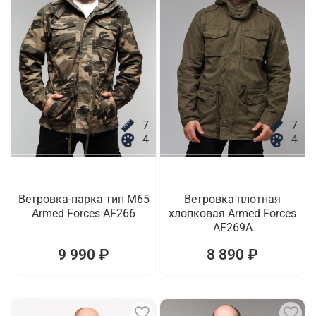
7
7
4
4
Ветровка-парка тип M65
Ветровка плотная
Armed Forces AF266
хлопковая Armed Forces
AF269A
9 990 ₽
8 890 ₽