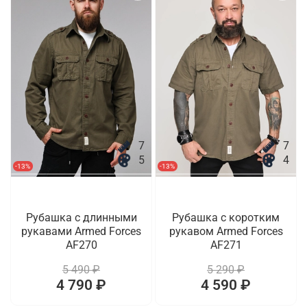
7
7
5
4
-13%
-13%
Рубашка с длинными
Рубашка с коротким
рукавами Armed Forces
рукавом Armed Forces
AF270
AF271
5 490 ₽
5 290 ₽
4 790 ₽
4 590 ₽