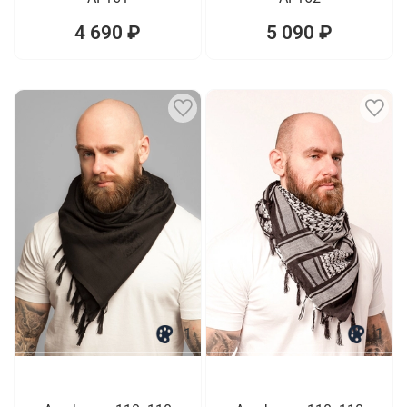
4 690 ₽
5 090 ₽
1
1