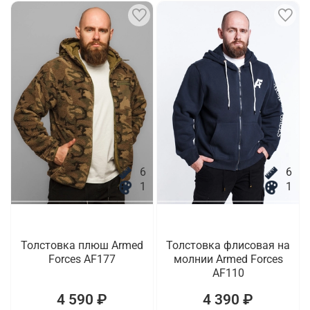
6
6
1
1
Толстовка плюш Armed
Толстовка флисовая на
Forces AF177
молнии Armed Forces
AF110
4 590 ₽
4 390 ₽