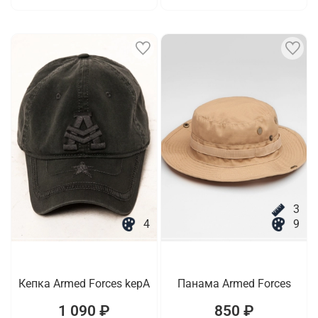
3
4
9
Кепка Armed Forces kepA
Панама Armed Forces
1 090 ₽
850 ₽