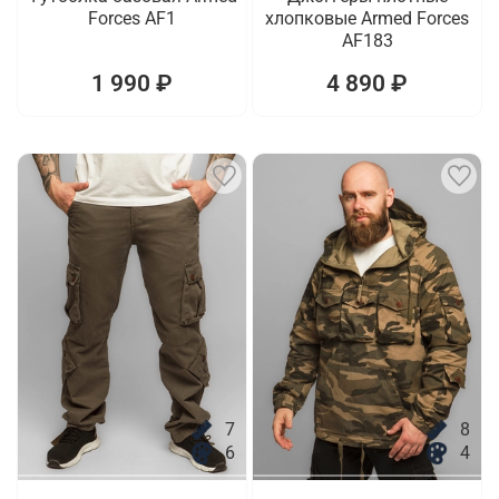
Forces AF1
хлопковые Armed Forces
AF183
1 990 ₽
4 890 ₽
7
8
6
4