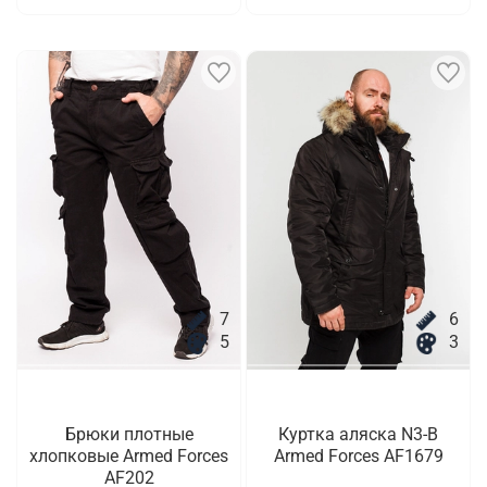
7
6
5
3
Брюки плотные
Куртка аляска N3-B
хлопковые Armed Forces
Armed Forces AF1679
AF202