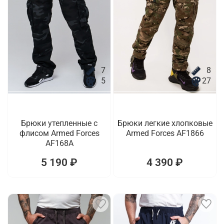
7
8
5
27
Брюки утепленные с
Брюки легкие хлопковые
флисом Armed Forces
Armed Forces AF1866
AF168A
5 190 ₽
4 390 ₽