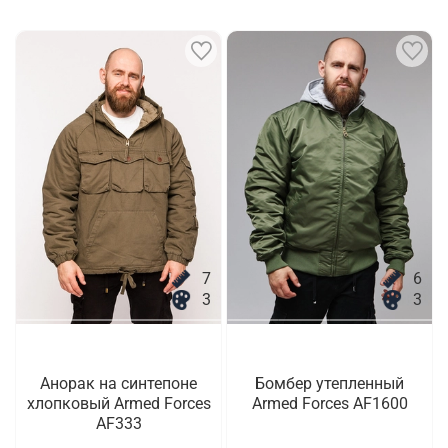
7
6
3
3
Анорак на синтепоне
Бомбер утепленный
хлопковый Armed Forces
Armed Forces AF1600
AF333