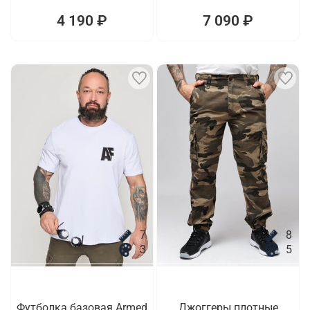
4 190 ₽
7 090 ₽
7
8
3
5
Футболка базовая Armed
Джоггеры плотные