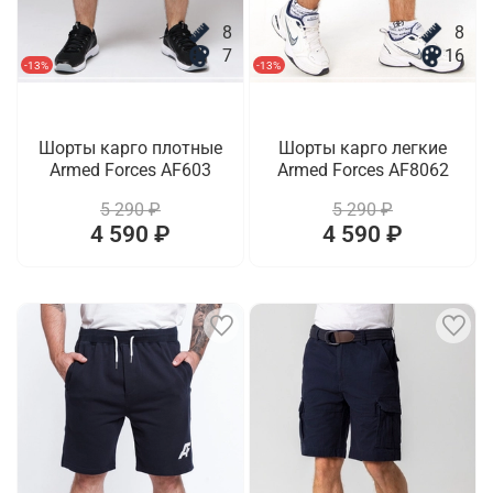
8
8
7
16
-13%
-13%
Шорты карго плотные
Шорты карго легкие
Armed Forces AF603
Armed Forces AF8062
5 290 ₽
5 290 ₽
4 590 ₽
4 590 ₽