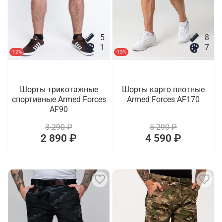
5
8
1
7
-12%
-13%
Шорты трикотажные
Шорты карго плотные
спортивные Armed Forces
Armed Forces AF170
AF90
3 290 ₽
5 290 ₽
2 890 ₽
4 590 ₽