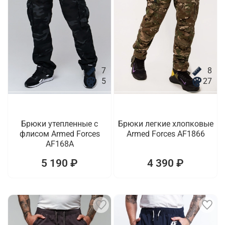
7
8
5
27
Брюки утепленные с
Брюки легкие хлопковые
флисом Armed Forces
Armed Forces AF1866
AF168A
5 190 ₽
4 390 ₽