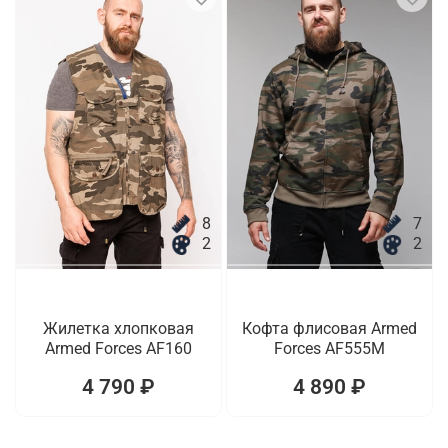
8
7
2
2
Жилетка хлопковая
Кофта флисовая Armed
Armed Forces AF160
Forces AF555M
4 790 ₽
4 890 ₽