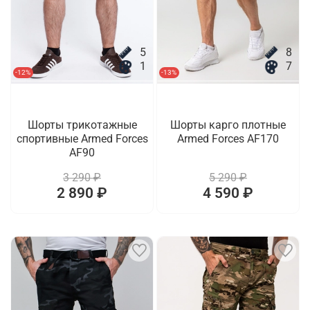
5
8
1
7
-12%
-13%
Шорты трикотажные
Шорты карго плотные
спортивные Armed Forces
Armed Forces AF170
AF90
3 290 ₽
5 290 ₽
2 890 ₽
4 590 ₽