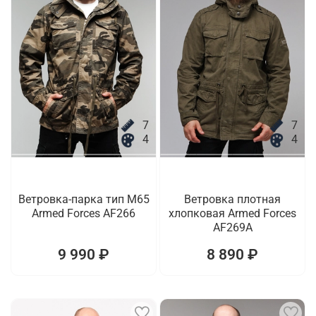
7
7
4
4
Ветровка-парка тип M65
Ветровка плотная
Armed Forces AF266
хлопковая Armed Forces
AF269A
9 990 ₽
8 890 ₽