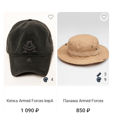
3
4
9
Кепка Armed Forces kepA
Панама Armed Forces
1 090 ₽
850 ₽