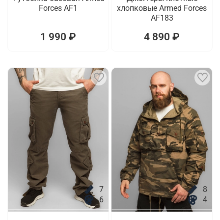
Forces AF1
хлопковые Armed Forces
AF183
1 990 ₽
4 890 ₽
7
8
6
4