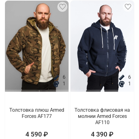
6
6
1
1
Толстовка плюш Armed
Толстовка флисовая на
Forces AF177
молнии Armed Forces
AF110
4 590 ₽
4 390 ₽