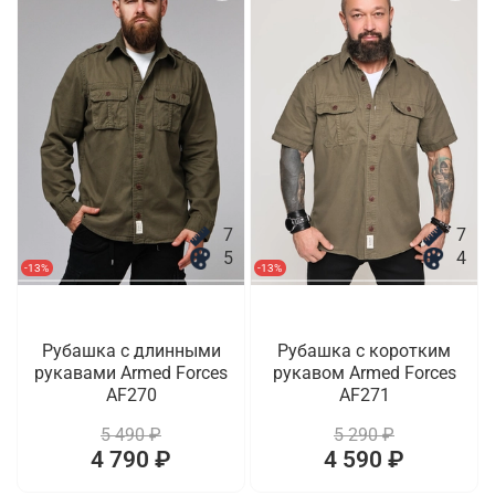
7
7
5
4
-13%
-13%
Рубашка с длинными
Рубашка с коротким
рукавами Armed Forces
рукавом Armed Forces
AF270
AF271
5 490 ₽
5 290 ₽
4 790 ₽
4 590 ₽