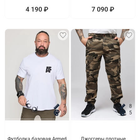
4 190 ₽
7 090 ₽
7
8
3
5
Футболка базовая Armed
Джоггеры плотные