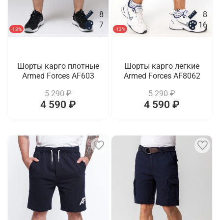
8
8
7
16
-13%
-13%
Шорты карго плотные
Шорты карго легкие
Armed Forces AF603
Armed Forces AF8062
5 290 ₽
5 290 ₽
4 590 ₽
4 590 ₽