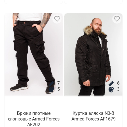
7
6
5
3
Брюки плотные
Куртка аляска N3-B
хлопковые Armed Forces
Armed Forces AF1679
AF202