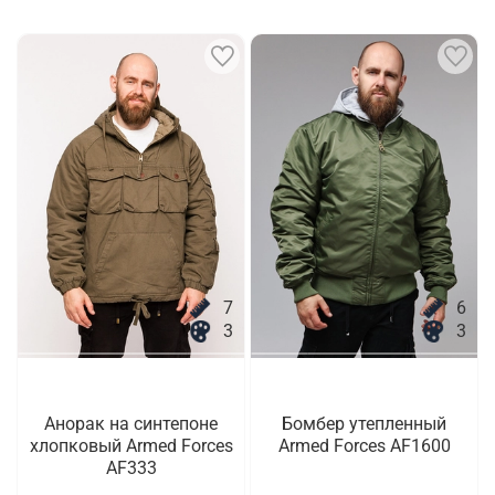
7
6
3
3
Анорак на синтепоне
Бомбер утепленный
хлопковый Armed Forces
Armed Forces AF1600
AF333