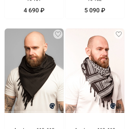
4 690 ₽
5 090 ₽
1
1