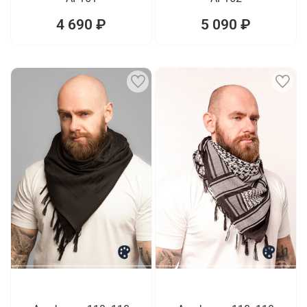
4 690 ₽
5 090 ₽
1
1