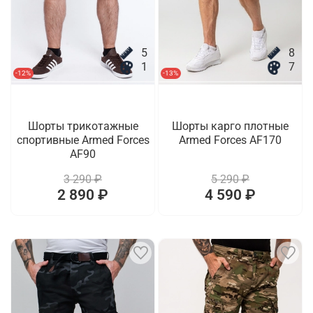
5
8
1
7
-12%
-13%
Шорты трикотажные
Шорты карго плотные
спортивные Armed Forces
Armed Forces AF170
AF90
3 290 ₽
5 290 ₽
2 890 ₽
4 590 ₽