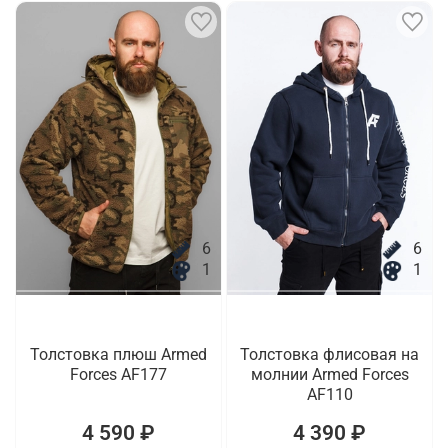
6
6
1
1
Толстовка плюш Armed
Толстовка флисовая на
Forces AF177
молнии Armed Forces
AF110
4 590 ₽
4 390 ₽