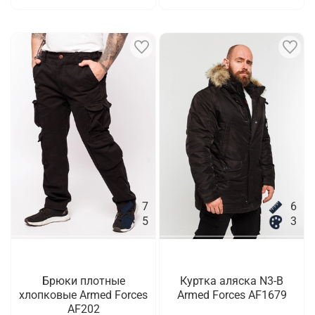
7
6
5
3
Брюки плотные
Куртка аляска N3-B
хлопковые Armed Forces
Armed Forces AF1679
AF202