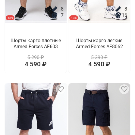
8
8
7
16
-13%
-13%
Шорты карго плотные
Шорты карго легкие
Armed Forces AF603
Armed Forces AF8062
5 290 ₽
5 290 ₽
4 590 ₽
4 590 ₽