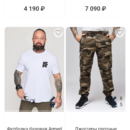
4 190 ₽
7 090 ₽
7
8
3
5
Футболка базовая Armed
Джоггеры плотные