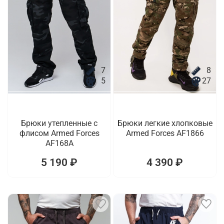
7
8
5
27
Брюки утепленные с
Брюки легкие хлопковые
флисом Armed Forces
Armed Forces AF1866
AF168A
5 190 ₽
4 390 ₽