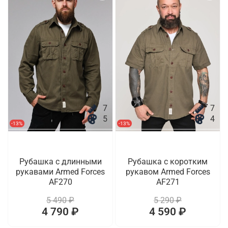
7
7
5
4
-13%
-13%
Рубашка с длинными
Рубашка с коротким
рукавами Armed Forces
рукавом Armed Forces
AF270
AF271
5 490 ₽
5 290 ₽
4 790 ₽
4 590 ₽