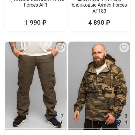
Forces AF1
хлопковые Armed Forces
AF183
1 990 ₽
4 890 ₽
7
8
6
4