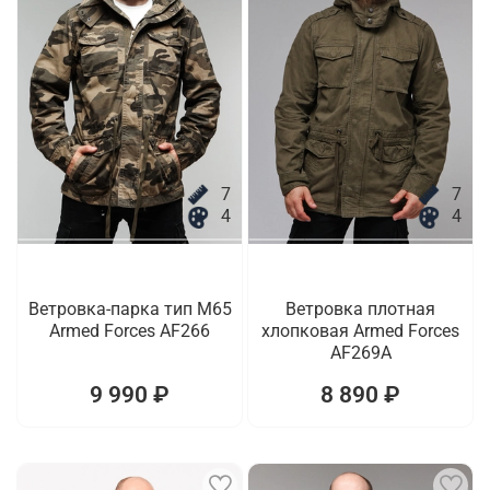
7
7
4
4
Ветровка-парка тип M65
Ветровка плотная
Armed Forces AF266
хлопковая Armed Forces
AF269A
9 990 ₽
8 890 ₽