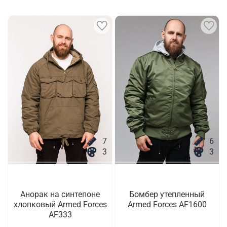
7
6
3
3
Анорак на синтепоне
Бомбер утепленный
хлопковый Armed Forces
Armed Forces AF1600
AF333