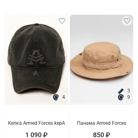
3
4
9
Кепка Armed Forces kepA
Панама Armed Forces
1 090 ₽
850 ₽