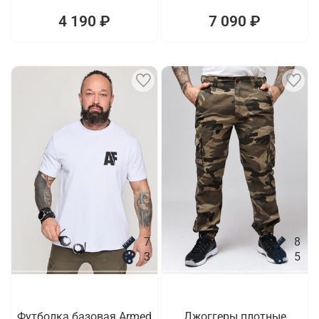
4 190 ₽
7 090 ₽
7
8
3
5
Футболка базовая Armed
Джоггеры плотные