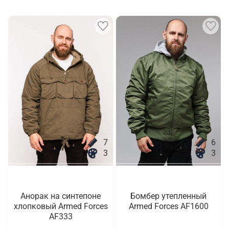
7
6
3
3
Анорак на синтепоне
Бомбер утепленный
хлопковый Armed Forces
Armed Forces AF1600
AF333