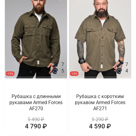
7
7
5
4
-13%
-13%
Рубашка с длинными
Рубашка с коротким
рукавами Armed Forces
рукавом Armed Forces
AF270
AF271
5 490 ₽
5 290 ₽
4 790 ₽
4 590 ₽