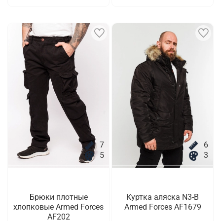
7
6
5
3
Брюки плотные
Куртка аляска N3-B
хлопковые Armed Forces
Armed Forces AF1679
AF202