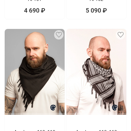
4 690 ₽
5 090 ₽
1
1