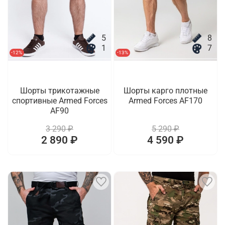
5
8
1
7
-12%
-13%
Шорты трикотажные
Шорты карго плотные
спортивные Armed Forces
Armed Forces AF170
AF90
3 290 ₽
5 290 ₽
2 890 ₽
4 590 ₽