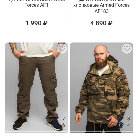
Forces AF1
хлопковые Armed Forces
AF183
1 990 ₽
4 890 ₽
7
8
6
4