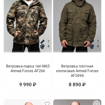
7
7
4
4
Ветровка-парка тип M65
Ветровка плотная
Armed Forces AF266
хлопковая Armed Forces
AF269A
9 990 ₽
8 890 ₽