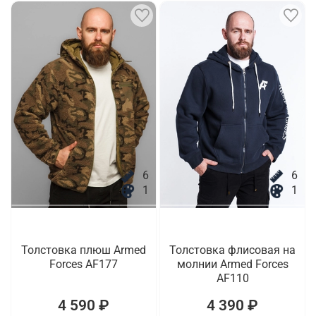
6
6
1
1
Толстовка плюш Armed
Толстовка флисовая на
Forces AF177
молнии Armed Forces
AF110
4 590 ₽
4 390 ₽