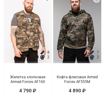
8
7
2
2
Жилетка хлопковая
Кофта флисовая Armed
Armed Forces AF160
Forces AF555M
4 790 ₽
4 890 ₽