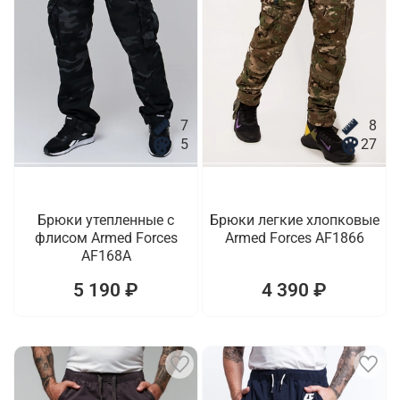
7
8
5
27
Брюки утепленные с
Брюки легкие хлопковые
флисом Armed Forces
Armed Forces AF1866
AF168A
5 190 ₽
4 390 ₽