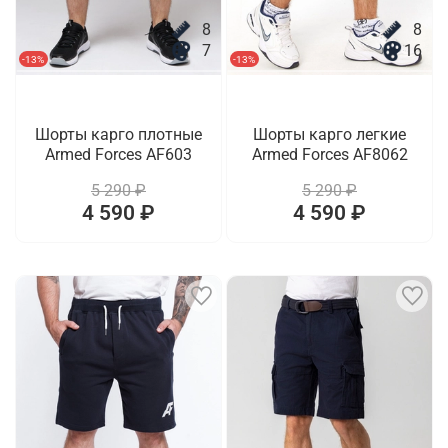
8
8
7
16
-13%
-13%
Шорты карго плотные
Шорты карго легкие
Armed Forces AF603
Armed Forces AF8062
5 290 ₽
5 290 ₽
4 590 ₽
4 590 ₽