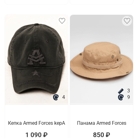
3
4
9
Кепка Armed Forces kepA
Панама Armed Forces
1 090 ₽
850 ₽