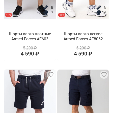
8
8
7
16
-13%
-13%
Шорты карго плотные
Шорты карго легкие
Armed Forces AF603
Armed Forces AF8062
5 290 ₽
5 290 ₽
4 590 ₽
4 590 ₽