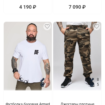
4 190 ₽
7 090 ₽
7
8
3
5
Футболка базовая Armed
Джоггеры плотные