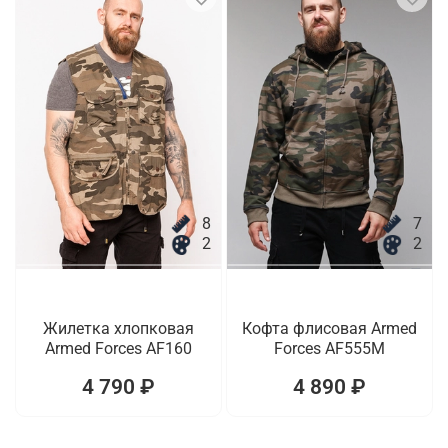
8
7
2
2
Жилетка хлопковая
Кофта флисовая Armed
Armed Forces AF160
Forces AF555M
4 790 ₽
4 890 ₽