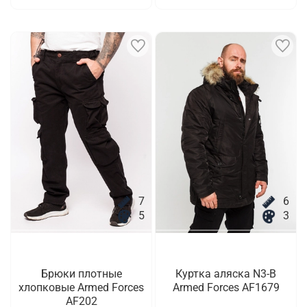
7
6
5
3
Брюки плотные
Куртка аляска N3-B
хлопковые Armed Forces
Armed Forces AF1679
AF202