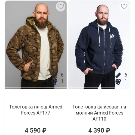
6
6
1
1
Толстовка плюш Armed
Толстовка флисовая на
Forces AF177
молнии Armed Forces
AF110
4 590 ₽
4 390 ₽