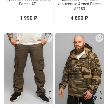
Forces AF1
хлопковые Armed Forces
AF183
1 990 ₽
4 890 ₽
7
8
6
4