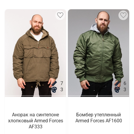
7
6
3
3
Анорак на синтепоне
Бомбер утепленный
хлопковый Armed Forces
Armed Forces AF1600
AF333