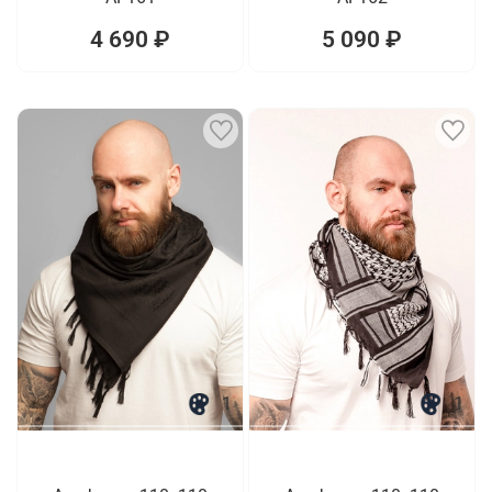
4 690 ₽
5 090 ₽
1
1