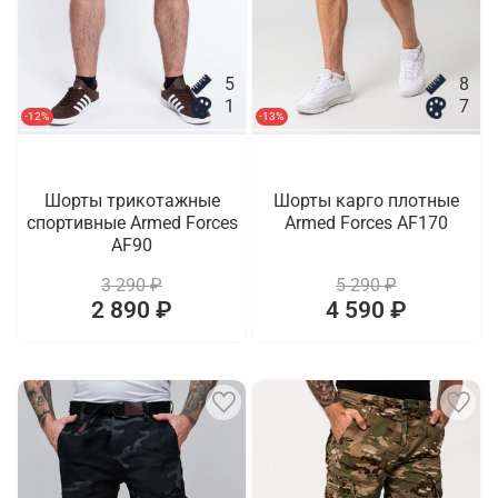
5
8
1
7
-12%
-13%
Шорты трикотажные
Шорты карго плотные
спортивные Armed Forces
Armed Forces AF170
AF90
3 290 ₽
5 290 ₽
2 890 ₽
4 590 ₽