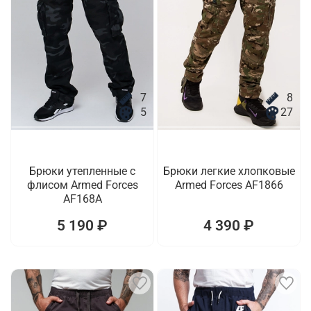
7
8
5
27
Брюки утепленные с
Брюки легкие хлопковые
флисом Armed Forces
Armed Forces AF1866
AF168A
5 190 ₽
4 390 ₽