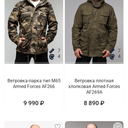
7
7
4
4
Ветровка-парка тип M65
Ветровка плотная
Armed Forces AF266
хлопковая Armed Forces
AF269A
9 990 ₽
8 890 ₽