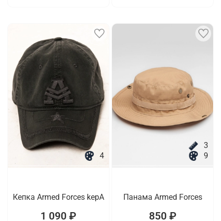
3
4
9
Кепка Armed Forces kepA
Панама Armed Forces
1 090 ₽
850 ₽