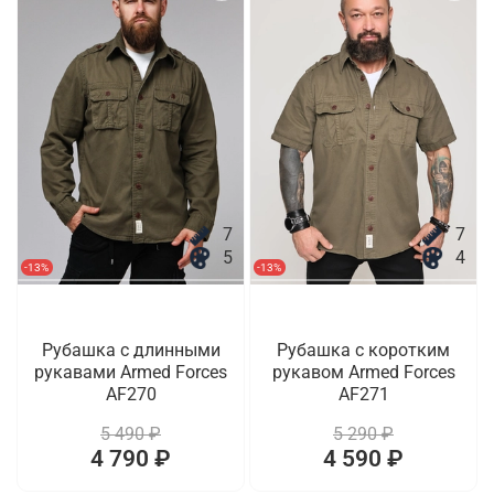
7
7
5
4
-13%
-13%
Рубашка с длинными
Рубашка с коротким
рукавами Armed Forces
рукавом Armed Forces
AF270
AF271
5 490 ₽
5 290 ₽
4 790 ₽
4 590 ₽