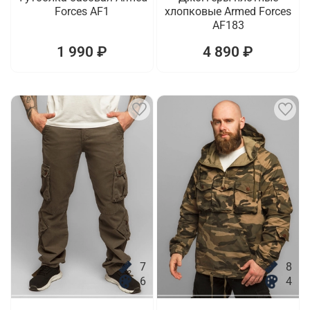
Forces AF1
хлопковые Armed Forces
AF183
1 990 ₽
4 890 ₽
7
8
6
4