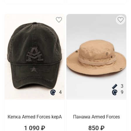
3
4
9
Кепка Armed Forces kepA
Панама Armed Forces
1 090 ₽
850 ₽