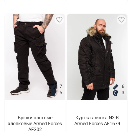
7
6
5
3
Брюки плотные
Куртка аляска N3-B
хлопковые Armed Forces
Armed Forces AF1679
AF202