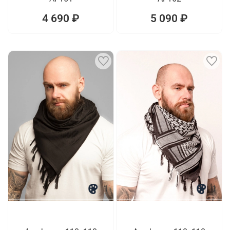
4 690 ₽
5 090 ₽
1
1