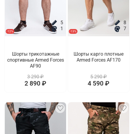
5
8
1
7
-12%
-13%
Шорты трикотажные
Шорты карго плотные
спортивные Armed Forces
Armed Forces AF170
AF90
3 290 ₽
5 290 ₽
2 890 ₽
4 590 ₽