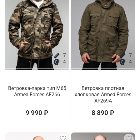
7
7
4
4
Ветровка-парка тип M65
Ветровка плотная
Armed Forces AF266
хлопковая Armed Forces
AF269A
9 990 ₽
8 890 ₽