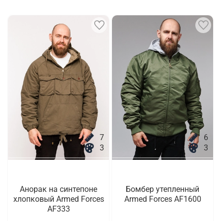
7
6
3
3
Анорак на синтепоне
Бомбер утепленный
хлопковый Armed Forces
Armed Forces AF1600
AF333