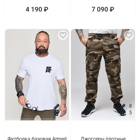
4 190 ₽
7 090 ₽
7
8
3
5
Футболка базовая Armed
Джоггеры плотные