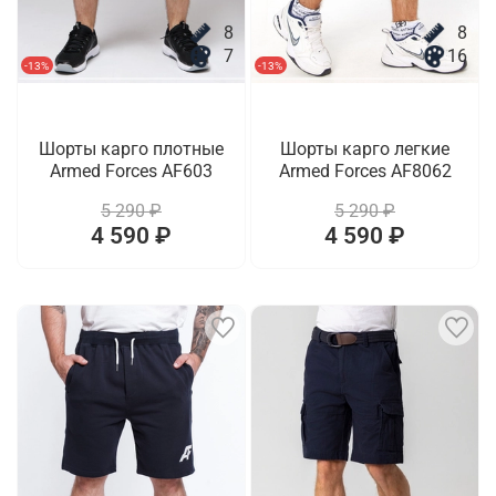
8
8
7
16
-13%
-13%
Шорты карго плотные
Шорты карго легкие
Armed Forces AF603
Armed Forces AF8062
5 290 ₽
5 290 ₽
4 590 ₽
4 590 ₽