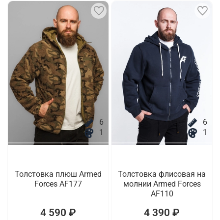
6
6
1
1
Толстовка плюш Armed
Толстовка флисовая на
Forces AF177
молнии Armed Forces
AF110
4 590 ₽
4 390 ₽