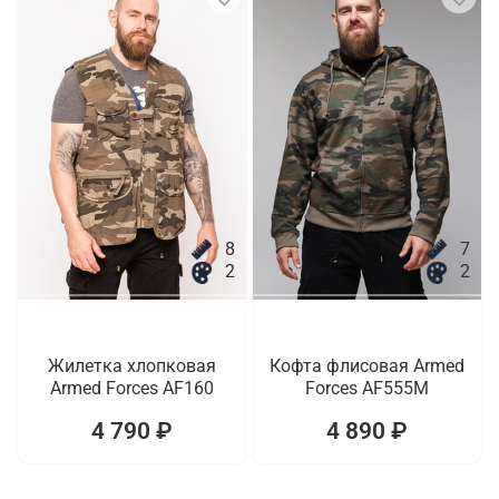
8
7
2
2
Жилетка хлопковая
Кофта флисовая Armed
Armed Forces AF160
Forces AF555M
4 790 ₽
4 890 ₽