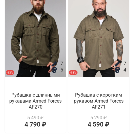
7
7
5
4
-13%
-13%
Рубашка с длинными
Рубашка с коротким
рукавами Armed Forces
рукавом Armed Forces
AF270
AF271
5 490 ₽
5 290 ₽
4 790 ₽
4 590 ₽