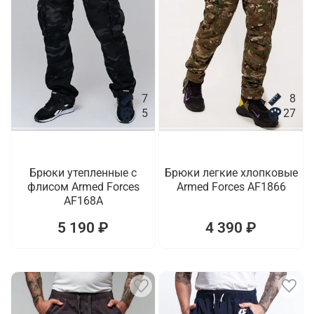
7
8
5
27
Брюки утепленные с
Брюки легкие хлопковые
флисом Armed Forces
Armed Forces AF1866
AF168A
5 190 ₽
4 390 ₽