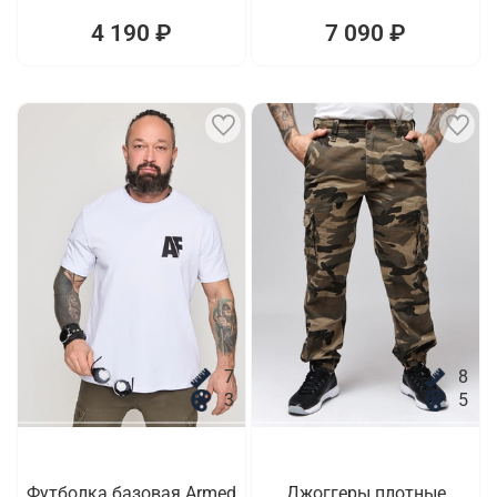
4 190 ₽
7 090 ₽
7
8
3
5
Футболка базовая Armed
Джоггеры плотные