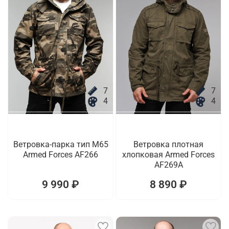
7
7
4
4
Ветровка-парка тип M65
Ветровка плотная
Armed Forces AF266
хлопковая Armed Forces
AF269A
9 990 ₽
8 890 ₽