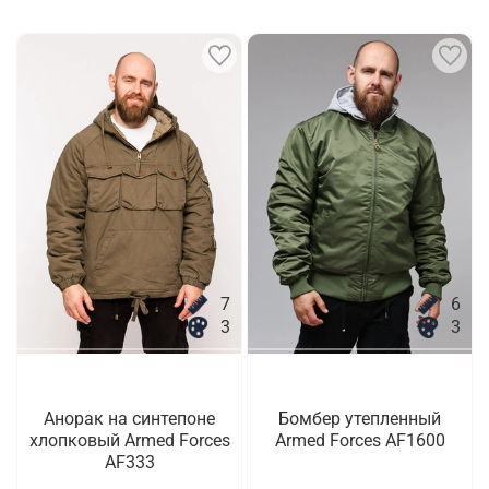
7
6
3
3
Анорак на синтепоне
Бомбер утепленный
хлопковый Armed Forces
Armed Forces AF1600
AF333