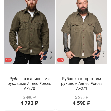
7
7
5
4
-13%
-13%
Рубашка с длинными
Рубашка с коротким
рукавами Armed Forces
рукавом Armed Forces
AF270
AF271
5 490 ₽
5 290 ₽
4 790 ₽
4 590 ₽