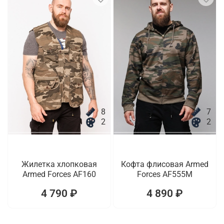
8
7
2
2
Жилетка хлопковая
Кофта флисовая Armed
Armed Forces AF160
Forces AF555M
4 790 ₽
4 890 ₽