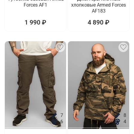
Forces AF1
хлопковые Armed Forces
AF183
1 990 ₽
4 890 ₽
7
8
6
4