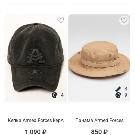
3
4
9
Кепка Armed Forces kepA
Панама Armed Forces
1 090 ₽
850 ₽