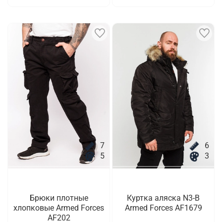
7
6
5
3
Брюки плотные
Куртка аляска N3-B
хлопковые Armed Forces
Armed Forces AF1679
AF202