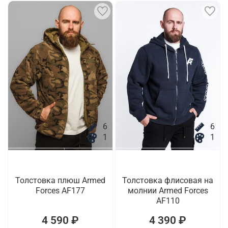
6
6
1
1
Толстовка плюш Armed
Толстовка флисовая на
Forces AF177
молнии Armed Forces
AF110
4 590 ₽
4 390 ₽