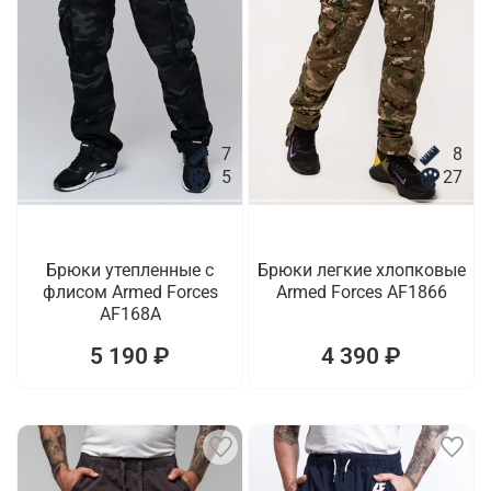
7
8
5
27
Брюки утепленные с
Брюки легкие хлопковые
флисом Armed Forces
Armed Forces AF1866
AF168A
5 190 ₽
4 390 ₽