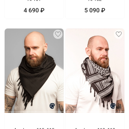
4 690 ₽
5 090 ₽
1
1