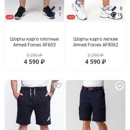
8
8
7
16
-13%
-13%
Шорты карго плотные
Шорты карго легкие
Armed Forces AF603
Armed Forces AF8062
5 290 ₽
5 290 ₽
4 590 ₽
4 590 ₽