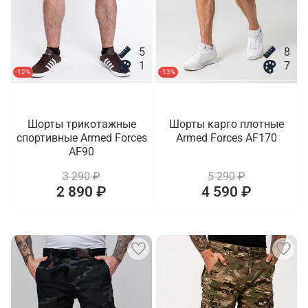
5
8
1
7
-12%
-13%
Шорты трикотажные
Шорты карго плотные
спортивные Armed Forces
Armed Forces AF170
AF90
3 290 ₽
5 290 ₽
2 890 ₽
4 590 ₽