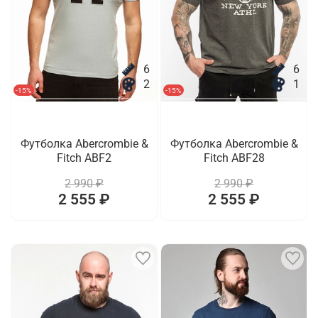
6
6
2
1
-15%
-15%
Футболка Abercrombie &
Футболка Abercrombie &
Fitch ABF2
Fitch ABF28
2 990 ₽
2 990 ₽
2 555 ₽
2 555 ₽