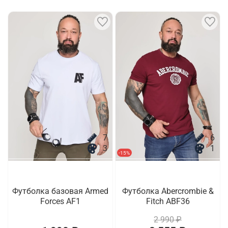
7
6
3
1
-15%
Футболка базовая Armed
Футболка Abercrombie &
Forces AF1
Fitch ABF36
2 990 ₽