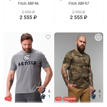
Fitch ABF46
Fitch ABF47
2 990 ₽
2 990 ₽
2 555 ₽
2 555 ₽
6
6
1
1
-15%
-15%
Предзаказ