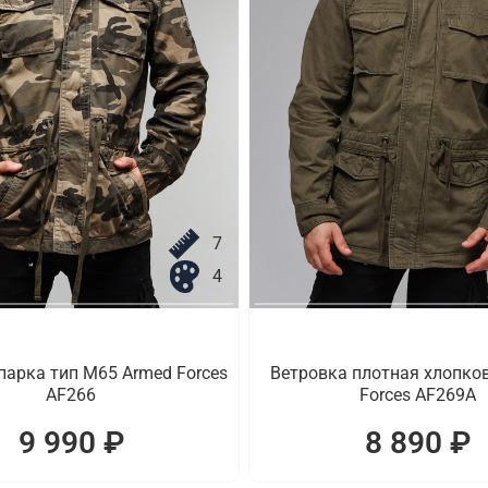
7
4
парка тип M65 Armed Forces
Ветровка плотная хлопко
AF266
Forces AF269A
9 990 ₽
8 890 ₽