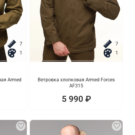
7
7
1
1
ная Armed
Ветровка хлопковая Armed Forces
AF315
5 990 ₽