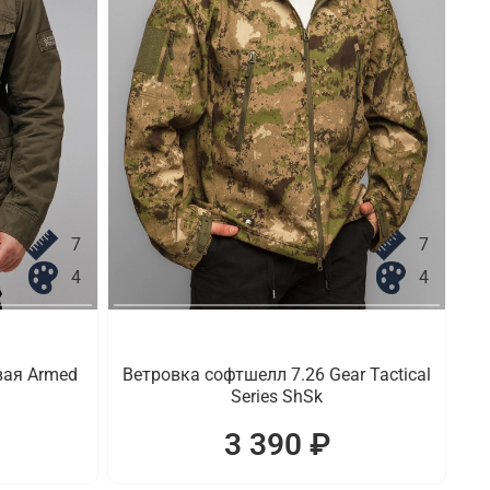
7
7
4
4
вая Armed
Ветровка софтшелл 7.26 Gear Tactical
Series ShSk
3 390 ₽