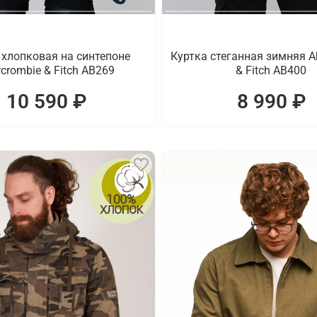
 хлопковая на синтепоне
Куртка стеганная зимняя A
crombie & Fitch AB269
& Fitch AB400
10 590 ₽
8 990 ₽