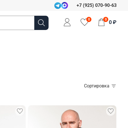
+7 (925) 070-90-63
0
0
0 ₽
Сортировка