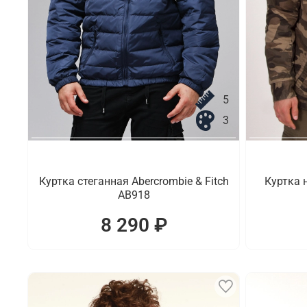
5
3
Куртка стеганная Abercrombie & Fitch
Куртка 
AB918
8 290 ₽