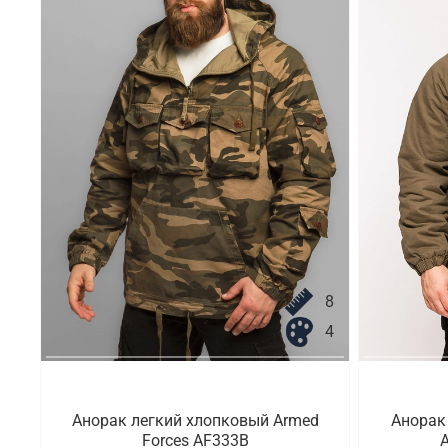
8
4
Анорак легкий хлопковый Armed
Анорак
Forces AF333B
A