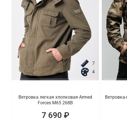
7
4
Ветровка легкая хлопковая Armed
Ветровка-
Forces M65 268B
7 690 ₽