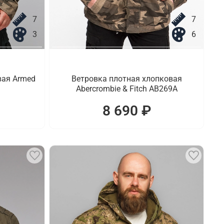
7
7
3
6
вая Armed
Ветровка плотная хлопковая
Abercrombie & Fitch AB269A
8 690 ₽