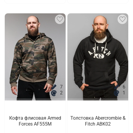
7
6
2
1
Кофта флисовая Armed
Толстовка Abercrombie &
Forces AF555M
Fitch ABK02