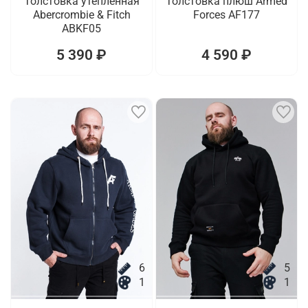
Толстовка утепленная
Толстовка плюш Armed
Abercrombie & Fitch
Forces AF177
ABKF05
5 390 ₽
4 590 ₽
6
5
1
1