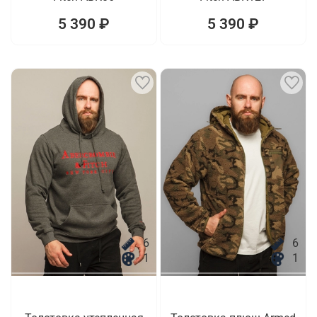
5 390 ₽
5 390 ₽
6
6
1
1