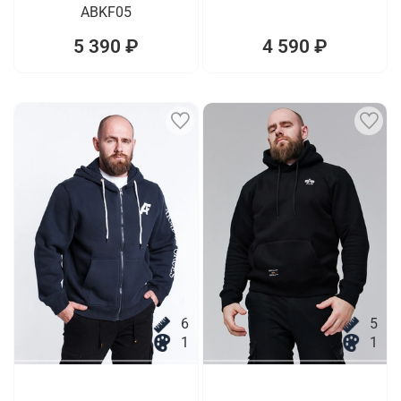
ABKF05
5 390 ₽
4 590 ₽
6
5
1
1