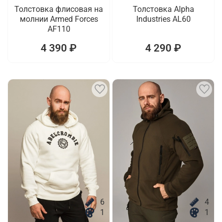
Толстовка флисовая на
Толстовка Alpha
молнии Armed Forces
Industries AL60
AF110
4 390 ₽
4 290 ₽
6
4
1
1