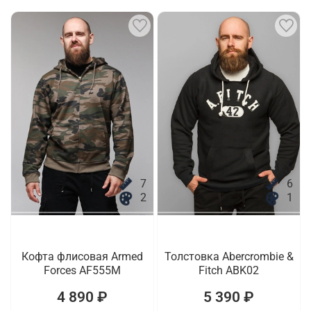
7
6
2
1
Кофта флисовая Armed
Толстовка Abercrombie &
Forces AF555M
Fitch ABK02
4 890 ₽
5 390 ₽