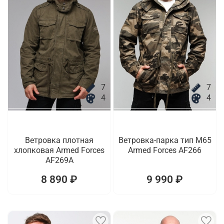
7
7
4
4
Ветровка плотная
Ветровка-парка тип M65
хлопковая Armed Forces
Armed Forces AF266
AF269A
8 890 ₽
9 990 ₽