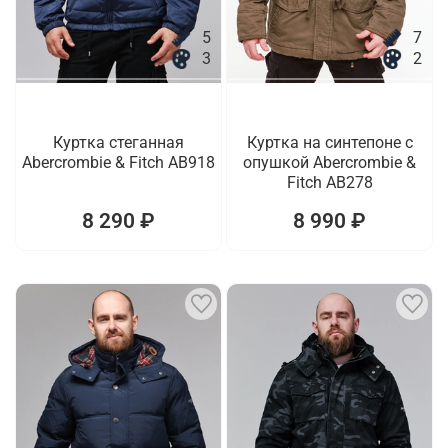
5
7
3
2
Куртка стеганная
Куртка на синтепоне с
Abercrombie & Fitch AB918
опушкой Abercrombie &
Fitch AB278
8 290 ₽
8 990 ₽