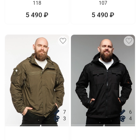
118
107
5 490 ₽
5 490 ₽
7
6
3
4