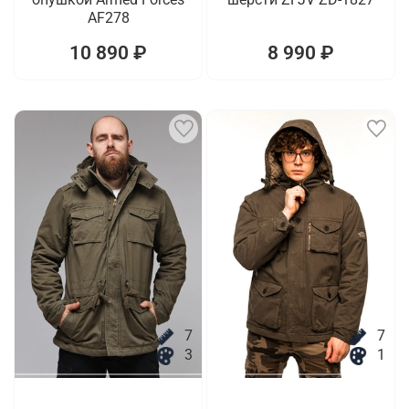
AF278
10 890 ₽
8 990 ₽
7
7
3
1