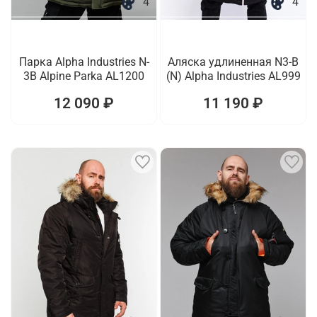
4
4
Парка Alpha Industries N-
Аляска удлиненная N3-B
3B Alpine Parka AL1200
(N) Alpha Industries AL999
12 090 ₽
11 190 ₽