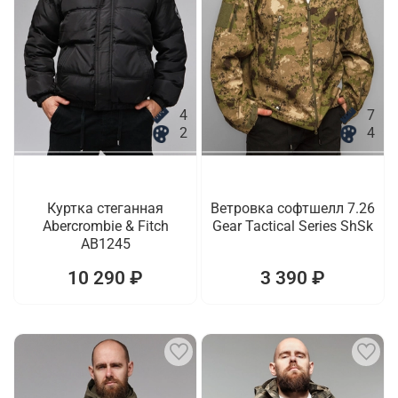
4
7
2
4
Куртка стеганная
Ветровка софтшелл 7.26
Abercrombie & Fitch
Gear Tactical Series ShSk
AB1245
10 290 ₽
3 390 ₽