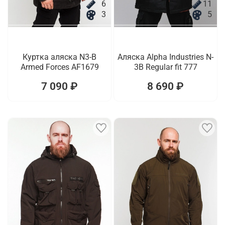
6
11
3
5
Куртка аляска N3-B
Аляска Alpha Industries N-
Armed Forces AF1679
3B Regular fit 777
7 090 ₽
8 690 ₽