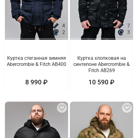
4
7
2
3
Куртка стеганная зимняя
Куртка хлопковая на
Abercrombie & Fitch AB400
синтепоне Abercrombie &
Fitch AB269
8 990 ₽
10 590 ₽