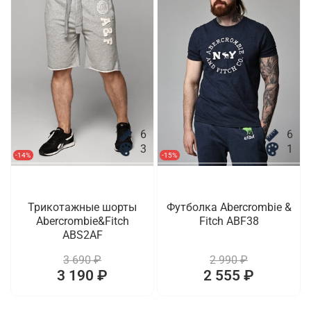
6
6
3
1
-14%
-15%
Трикотажные шорты
Футболка Abercrombie &
Abercrombie&Fitch
Fitch ABF38
ABS2AF
3 690 ₽
2 990 ₽
3 190 ₽
2 555 ₽