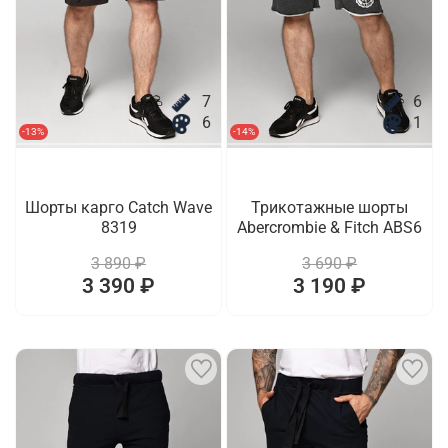
7
6
6
1
-13%
-14%
Шорты карго Catch Wave
Трикотажные шорты
8319
Abercrombie & Fitch ABS6
3 890 ₽
3 690 ₽
3 390 ₽
3 190 ₽