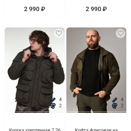
2 990 ₽
2 990 ₽
4
4
2
2
Куртка утепленная 7.26
Кофта флисовая на