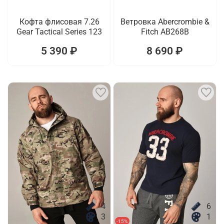
Кофта флисовая 7.26
Ветровка Abercrombie &
Gear Tactical Series 123
Fitch AB268B
5 390 ₽
8 690 ₽
4
6
3
1
-15%