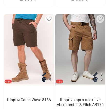
5
8
4
6
-13%
-13%
Шорты Catch Wave 8186
Шорты карго плотные
Abercrombie & Fitch AB170