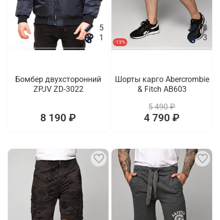
5
8
1
3
-13%
Бомбер двухсторонний
Шорты карго Abercrombie
ZPJV ZD-3022
& Fitch AB603
5 490 ₽
8 190 ₽
4 790 ₽