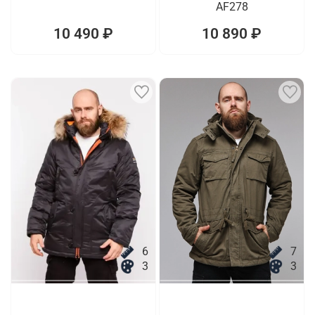
AF278
10 490 ₽
10 890 ₽
6
7
3
3