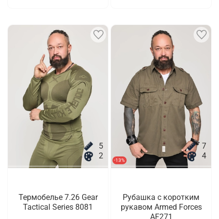
5
7
2
4
-13%
Термобелье 7.26 Gear
Рубашка с коротким
Tactical Series 8081
рукавом Armed Forces
AF271