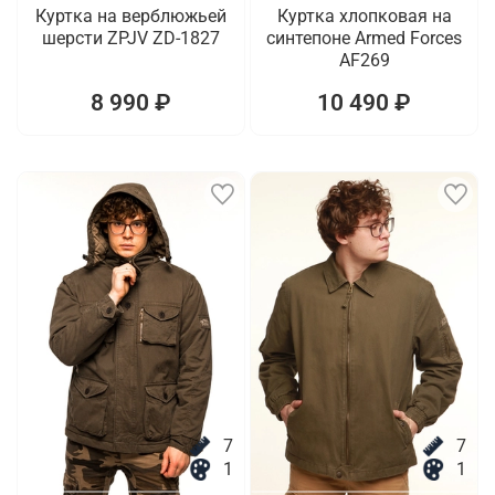
Куртка на верблюжьей
Куртка хлопковая на
шерсти ZPJV ZD-1827
синтепоне Armed Forces
AF269
8 990 ₽
10 490 ₽
7
7
1
1