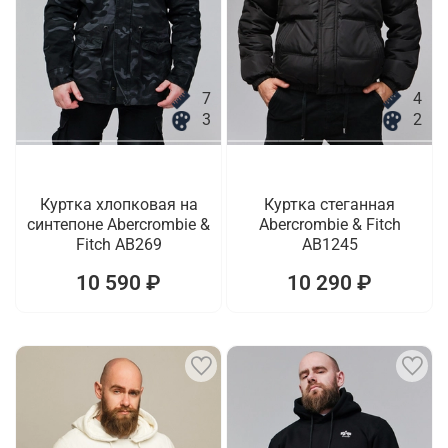
7
4
3
2
Куртка хлопковая на
Куртка стеганная
синтепоне Abercrombie &
Abercrombie & Fitch
Fitch AB269
AB1245
10 590 ₽
10 290 ₽