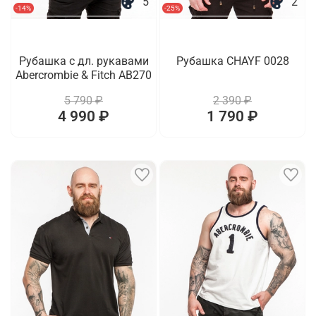
5
2
-14%
-25%
Рубашка с дл. рукавами
Рубашка CHAYF 0028
Abercrombie & Fitch AB270
5 790 ₽
2 390 ₽
4 990 ₽
1 790 ₽