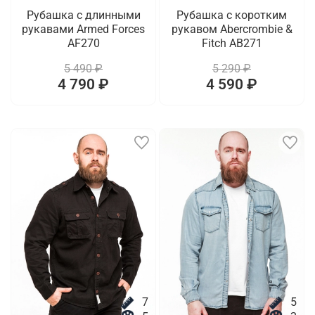
Рубашка с длинными
Рубашка с коротким
рукавами Armed Forces
рукавом Abercrombie &
AF270
Fitch AB271
5 490 ₽
5 290 ₽
4 790 ₽
4 590 ₽
7
5