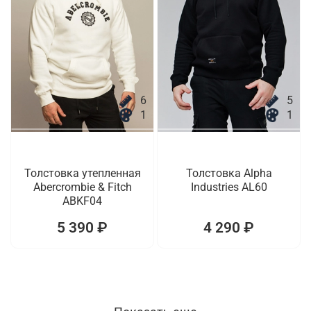
6
5
1
1
Толстовка утепленная
Толстовка Alpha
Abercrombie & Fitch
Industries AL60
ABKF04
5 390 ₽
4 290 ₽