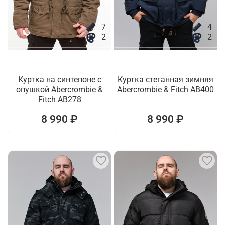
7
4
2
2
Куртка на синтепоне с
Куртка стеганная зимняя
опушкой Abercrombie &
Abercrombie & Fitch AB400
Fitch AB278
8 990 ₽
8 990 ₽