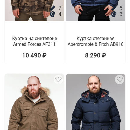
7
5
4
3
Куртка на синтепоне
Куртка стеганная
Armed Forces AF311
Abercrombie & Fitch AB918
10 490 ₽
8 290 ₽