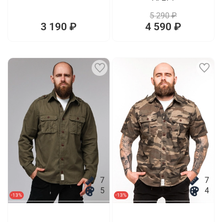
5 290 ₽
3 190 ₽
4 590 ₽
7
7
5
4
-13%
-13%