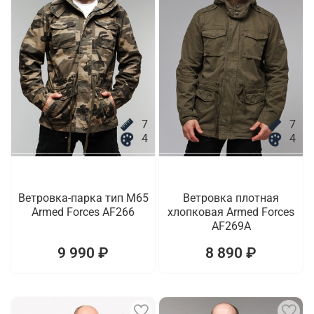
7
7
4
4
Ветровка-парка тип M65
Ветровка плотная
Armed Forces AF266
хлопковая Armed Forces
AF269A
9 990 ₽
8 890 ₽