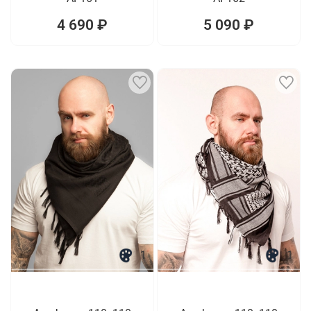
4 690 ₽
5 090 ₽
1
1