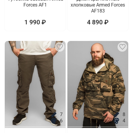
Forces AF1
хлопковые Armed Forces
AF183
1 990 ₽
4 890 ₽
7
8
6
4