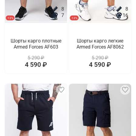
8
8
7
16
-13%
-13%
Шорты карго плотные
Шорты карго легкие
Armed Forces AF603
Armed Forces AF8062
5 290 ₽
5 290 ₽
4 590 ₽
4 590 ₽