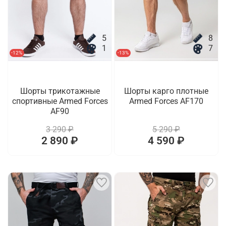
5
8
1
7
-12%
-13%
Шорты трикотажные
Шорты карго плотные
спортивные Armed Forces
Armed Forces AF170
AF90
3 290 ₽
5 290 ₽
2 890 ₽
4 590 ₽