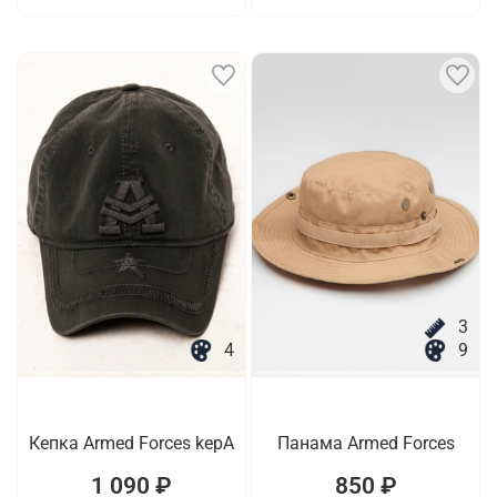
3
4
9
Кепка Armed Forces kepA
Панама Armed Forces
1 090 ₽
850 ₽