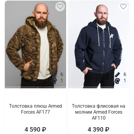
6
6
1
1
Толстовка плюш Armed
Толстовка флисовая на
Forces AF177
молнии Armed Forces
AF110
4 590 ₽
4 390 ₽