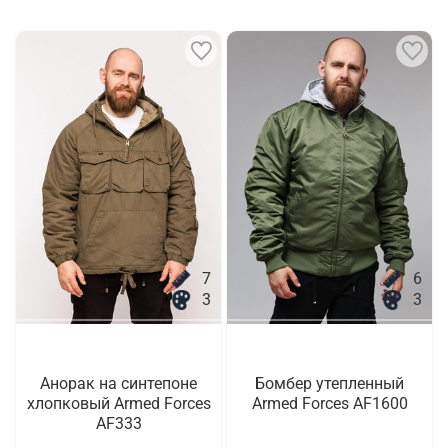
7
6
3
3
Анорак на синтепоне
Бомбер утепленный
хлопковый Armed Forces
Armed Forces AF1600
AF333