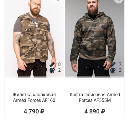
8
7
2
2
Жилетка хлопковая
Кофта флисовая Armed
Armed Forces AF160
Forces AF555M
4 790 ₽
4 890 ₽