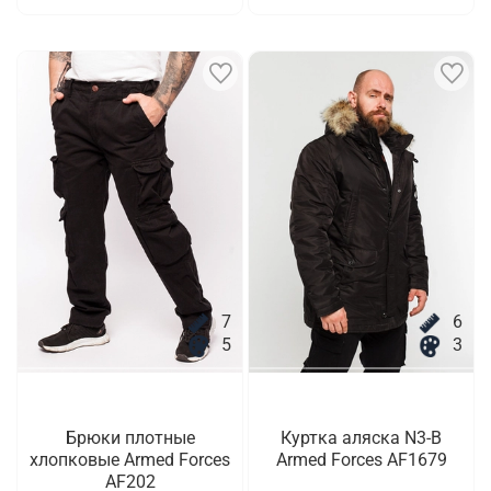
7
6
5
3
Брюки плотные
Куртка аляска N3-B
хлопковые Armed Forces
Armed Forces AF1679
AF202