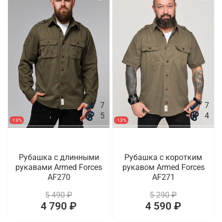
7
7
5
4
-13%
-13%
Рубашка с длинными
Рубашка с коротким
рукавами Armed Forces
рукавом Armed Forces
AF270
AF271
5 490 ₽
5 290 ₽
4 790 ₽
4 590 ₽