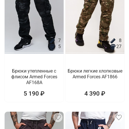
7
8
5
27
Брюки утепленные с
Брюки легкие хлопковые
флисом Armed Forces
Armed Forces AF1866
AF168A
5 190 ₽
4 390 ₽