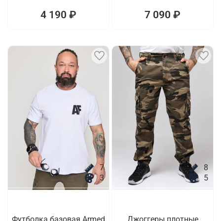
4 190 ₽
7 090 ₽
7
8
3
5
Футболка базовая Armed
Джоггеры плотные