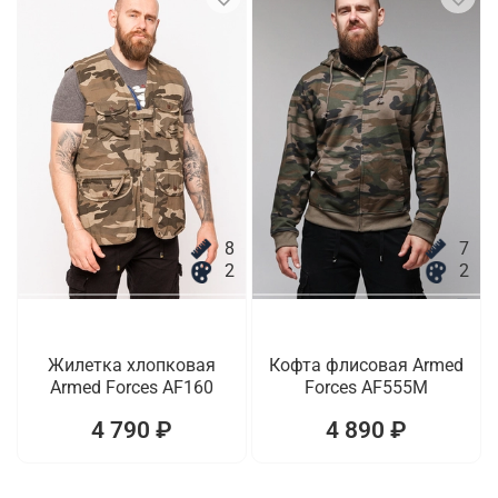
8
7
2
2
Жилетка хлопковая
Кофта флисовая Armed
Armed Forces AF160
Forces AF555M
4 790 ₽
4 890 ₽