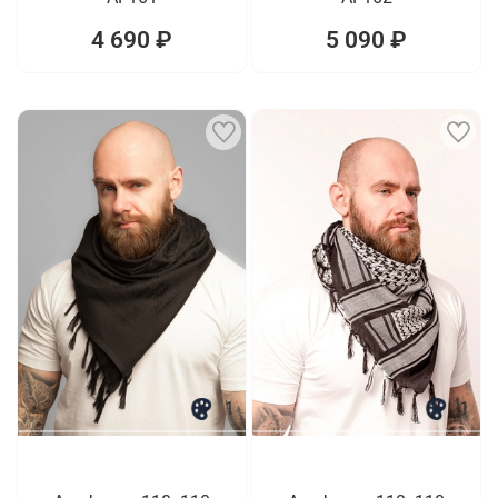
4 690 ₽
5 090 ₽
1
1