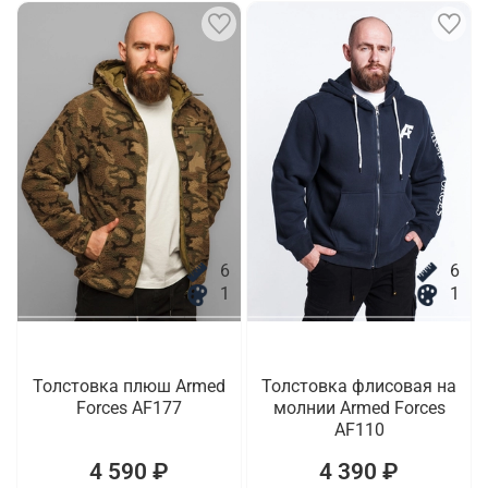
6
6
1
1
Толстовка плюш Armed
Толстовка флисовая на
Forces AF177
молнии Armed Forces
AF110
4 590 ₽
4 390 ₽