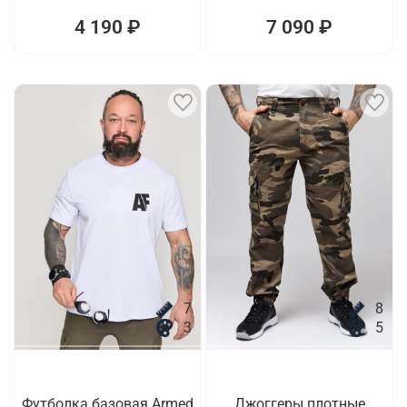
4 190 ₽
7 090 ₽
7
8
3
5
Футболка базовая Armed
Джоггеры плотные