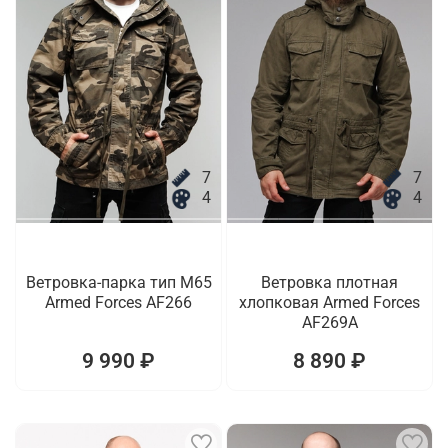
7
7
4
4
Ветровка-парка тип M65
Ветровка плотная
Armed Forces AF266
хлопковая Armed Forces
AF269A
9 990 ₽
8 890 ₽