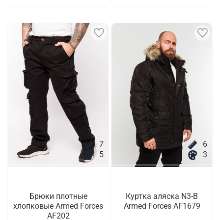
7
6
5
3
Брюки плотные
Куртка аляска N3-B
хлопковые Armed Forces
Armed Forces AF1679
AF202