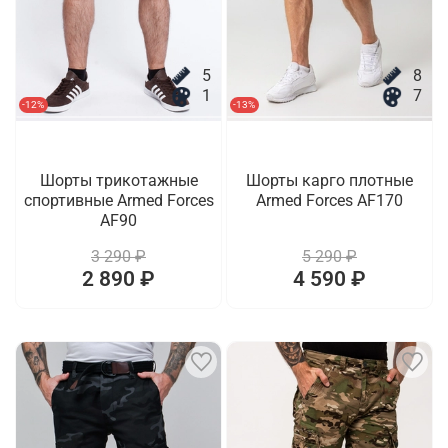
5
8
1
7
-12%
-13%
Шорты трикотажные
Шорты карго плотные
спортивные Armed Forces
Armed Forces AF170
AF90
3 290 ₽
5 290 ₽
2 890 ₽
4 590 ₽