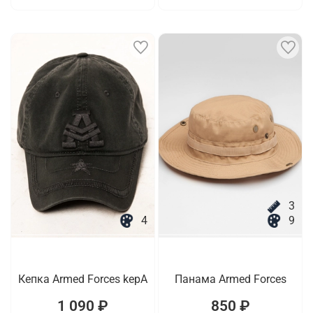
3
4
9
Кепка Armed Forces kepA
Панама Armed Forces
1 090 ₽
850 ₽