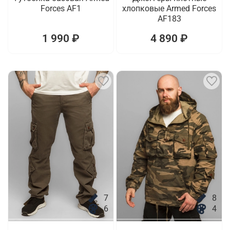
Forces AF1
хлопковые Armed Forces
AF183
1 990 ₽
4 890 ₽
7
8
6
4