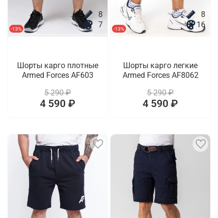
8
8
7
16
-13%
-13%
Шорты карго плотные
Шорты карго легкие
Armed Forces AF603
Armed Forces AF8062
5 290 ₽
5 290 ₽
4 590 ₽
4 590 ₽