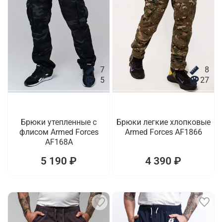
7
8
5
27
Брюки утепленные с
Брюки легкие хлопковые
флисом Armed Forces
Armed Forces AF1866
AF168A
5 190 ₽
4 390 ₽