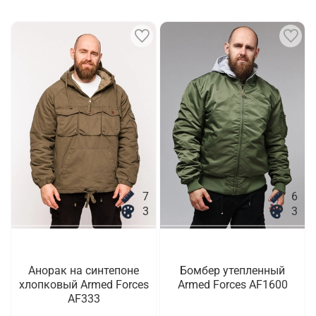
7
6
3
3
Анорак на синтепоне
Бомбер утепленный
хлопковый Armed Forces
Armed Forces AF1600
AF333