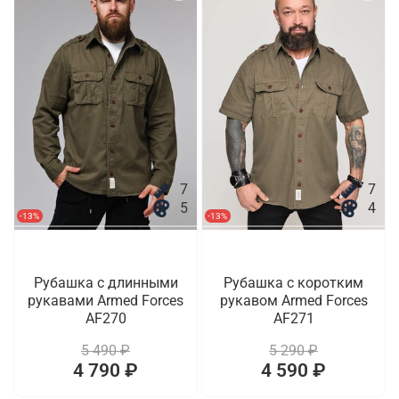
7
7
5
4
-13%
-13%
Рубашка с длинными
Рубашка с коротким
рукавами Armed Forces
рукавом Armed Forces
AF270
AF271
5 490 ₽
5 290 ₽
4 790 ₽
4 590 ₽