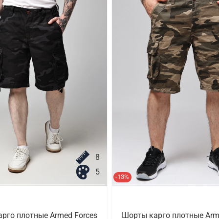
8
5
-13%
рго плотные Armed Forces
Шорты карго плотные Arm