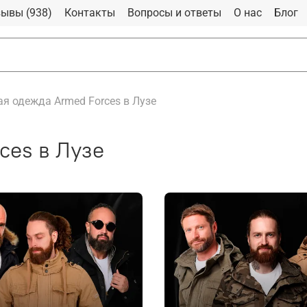
ывы (938)
Контакты
Вопросы и ответы
О нас
Блог
я одежда Armed Forces в Лузе
ces в Лузе