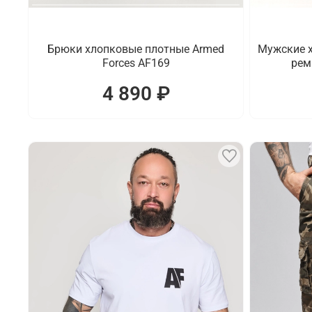
Брюки хлопковые плотные Armed
Мужские х
Forces AF169
рем
4 890 ₽