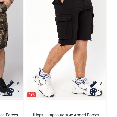
8
8
7
16
-13%
ed Forces
Шорты карго легкие Armed Forces