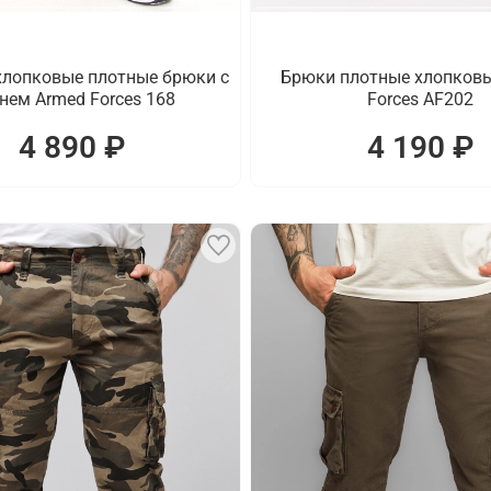
лопковые плотные брюки с
Брюки плотные хлопков
нем Armed Forces 168
Forces AF202
4 890 ₽
4 190 ₽