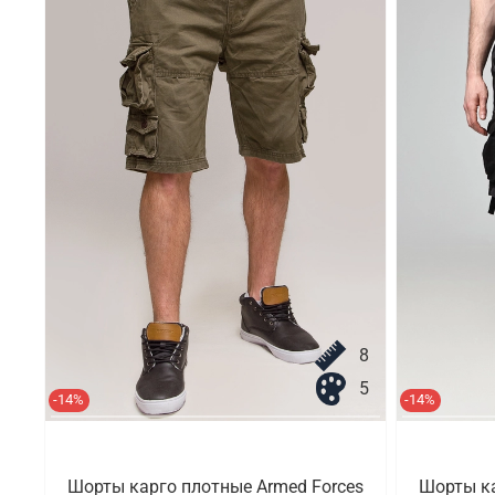
8
5
-14%
-14%
Шорты карго плотные Armed Forces
Шорты ка