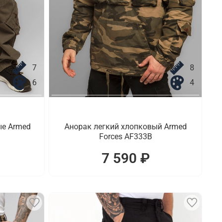
7
8
6
4
ые Armed
Анорак легкий хлопковый Armed
Forces AF333B
7 590 ₽