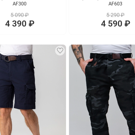
AF300
AF603
5 090 ₽
5 290 ₽
4 390 ₽
4 590 ₽