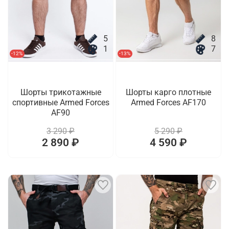
5
8
1
7
-12%
-13%
Шорты трикотажные
Шорты карго плотные
спортивные Armed Forces
Armed Forces AF170
AF90
3 290 ₽
5 290 ₽
2 890 ₽
4 590 ₽