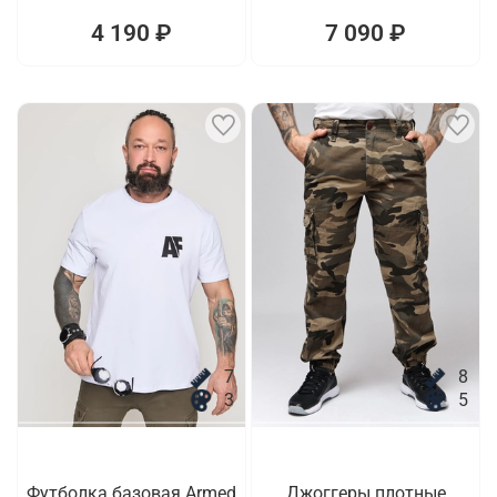
4 190 ₽
7 090 ₽
7
8
3
5
Футболка базовая Armed
Джоггеры плотные