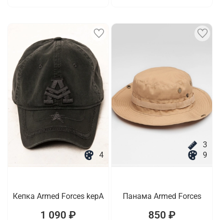
3
4
9
Кепка Armed Forces kepA
Панама Armed Forces
1 090 ₽
850 ₽