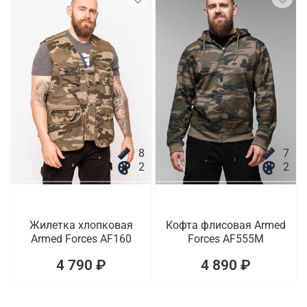
8
7
2
2
Жилетка хлопковая
Кофта флисовая Armed
Armed Forces AF160
Forces AF555M
4 790 ₽
4 890 ₽