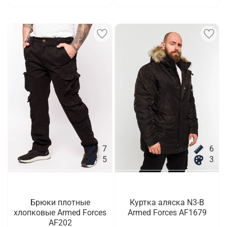
7
6
5
3
Брюки плотные
Куртка аляска N3-B
хлопковые Armed Forces
Armed Forces AF1679
AF202