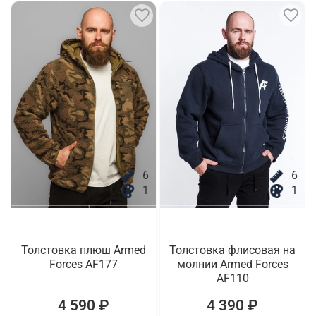
6
6
1
1
Толстовка плюш Armed
Толстовка флисовая на
Forces AF177
молнии Armed Forces
AF110
4 590 ₽
4 390 ₽