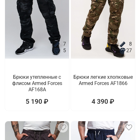
7
8
5
27
Брюки утепленные с
Брюки легкие хлопковые
флисом Armed Forces
Armed Forces AF1866
AF168A
5 190 ₽
4 390 ₽