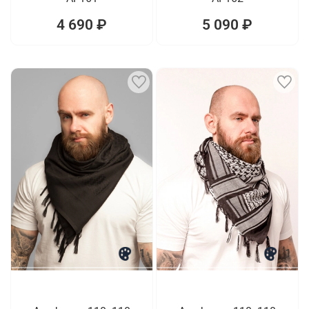
4 690 ₽
5 090 ₽
1
1