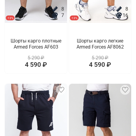
8
8
7
16
-13%
-13%
Шорты карго плотные
Шорты карго легкие
Armed Forces AF603
Armed Forces AF8062
5 290 ₽
5 290 ₽
4 590 ₽
4 590 ₽