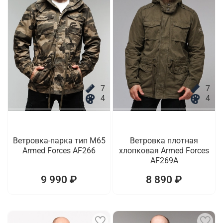
7
7
4
4
Ветровка-парка тип M65
Ветровка плотная
Armed Forces AF266
хлопковая Armed Forces
AF269A
9 990 ₽
8 890 ₽