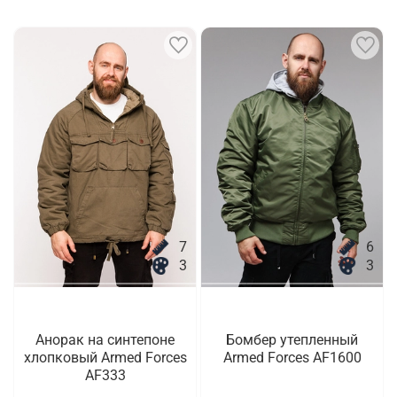
7
6
3
3
Анорак на синтепоне
Бомбер утепленный
хлопковый Armed Forces
Armed Forces AF1600
AF333