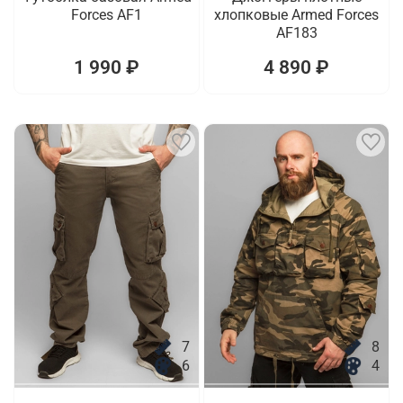
Forces AF1
хлопковые Armed Forces
AF183
1 990 ₽
4 890 ₽
7
8
6
4