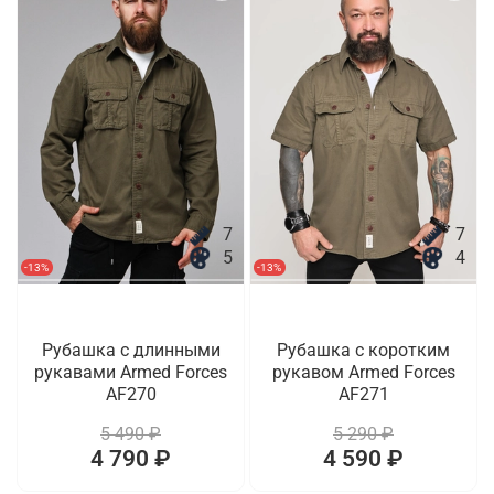
7
7
5
4
-13%
-13%
Рубашка с длинными
Рубашка с коротким
рукавами Armed Forces
рукавом Armed Forces
AF270
AF271
5 490 ₽
5 290 ₽
4 790 ₽
4 590 ₽