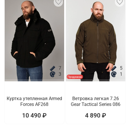
7
5
3
1
Предзаказ
Куртка утепленная Armed
Ветровка легкая 7.26
Forces AF268
Gear Tactical Series 086
10 490 ₽
4 890 ₽