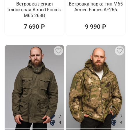
Ветровка легкая
Ветровка-парка тип M65
хлопковая Armed Forces
Armed Forces AF266
M65 268B
7 690 ₽
9 990 ₽
7
7
4
4