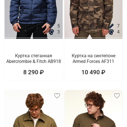
5
7
3
4
Куртка стеганная
Куртка на синтепоне
Abercrombie & Fitch AB918
Armed Forces AF311
8 290 ₽
10 490 ₽