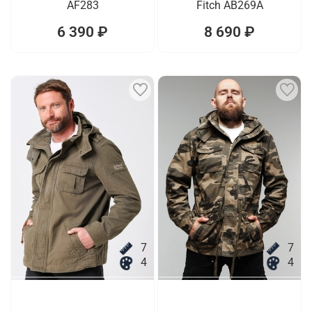
AF283
Fitch AB269A
6 390 ₽
8 690 ₽
7
7
4
4