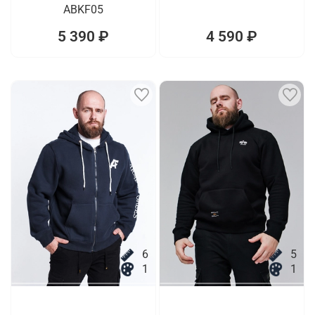
ABKF05
5 390 ₽
4 590 ₽
6
5
1
1