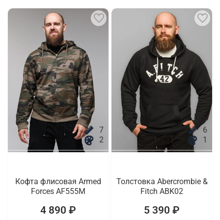
7
6
2
1
Кофта флисовая Armed
Толстовка Abercrombie &
Forces AF555M
Fitch ABK02
4 890 ₽
5 390 ₽