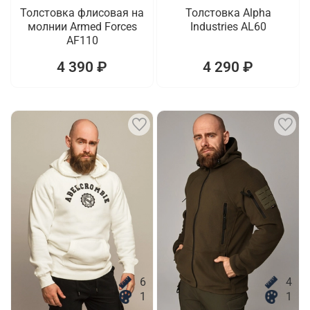
Толстовка флисовая на
Толстовка Alpha
молнии Armed Forces
Industries AL60
AF110
4 390 ₽
4 290 ₽
6
4
1
1