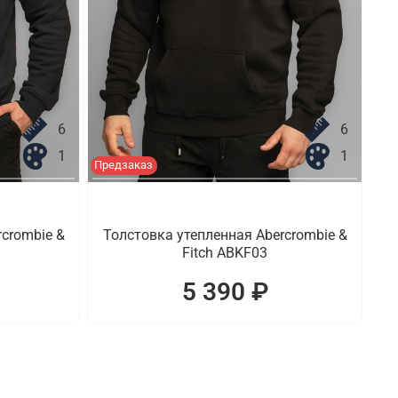
6
6
1
1
Предзаказ
crombie &
Толстовка утепленная Abercrombie &
Fitch ABKF03
5 390 ₽