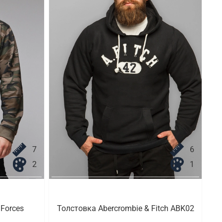
7
6
2
1
Forces
Толстовка Abercrombie & Fitch ABK02