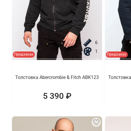
6
1
Предзаказ
Предзаказ
Толстовка Abercrombie & Fitch ABK123
Толстовка
5 390 ₽