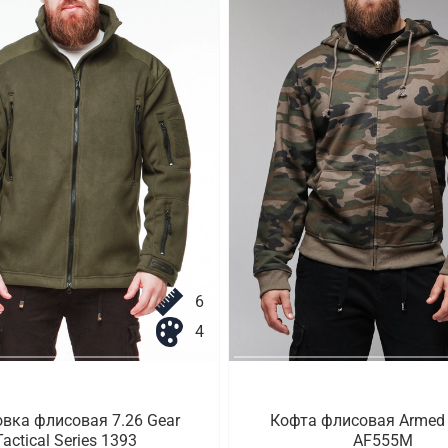
6
4
вка флисовая 7.26 Gear
Кофта флисовая Armed 
Tactical Series 1393
AF555M