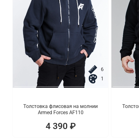
6
1
Толстовка флисовая на молнии
Толстов
Armed Forces AF110
4 390 ₽