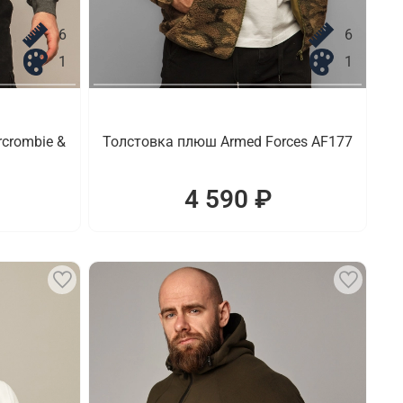
6
6
1
1
crombie &
Толстовка плюш Armed Forces AF177
4 590 ₽