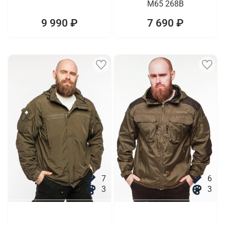
M65 268B
9 990 ₽
7 690 ₽
7
6
3
3