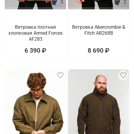
3
2
Ветровка плотная
Ветровка Abercrombie &
хлопковая Armed Forces
Fitch AB268B
AF283
6 390 ₽
8 690 ₽