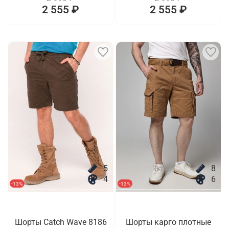
2 555 ₽
2 555 ₽
5
8
4
6
-13%
-13%
Шорты Catch Wave 8186
Шорты карго плотные