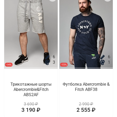
6
6
3
1
-14%
-15%
Трикотажные шорты
Футболка Abercrombie &
Abercrombie&Fitch
Fitch ABF38
ABS2AF
3 690 ₽
2 990 ₽
3 190 ₽
2 555 ₽