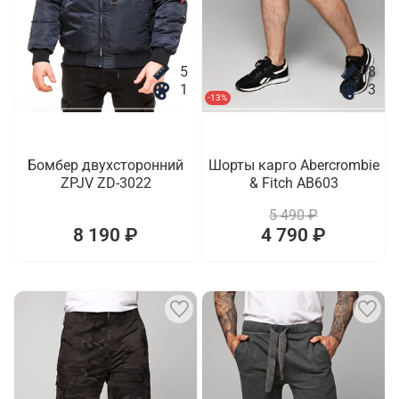
5
8
1
3
-13%
Бомбер двухсторонний
Шорты карго Abercrombie
ZPJV ZD-3022
& Fitch AB603
5 490 ₽
8 190 ₽
4 790 ₽