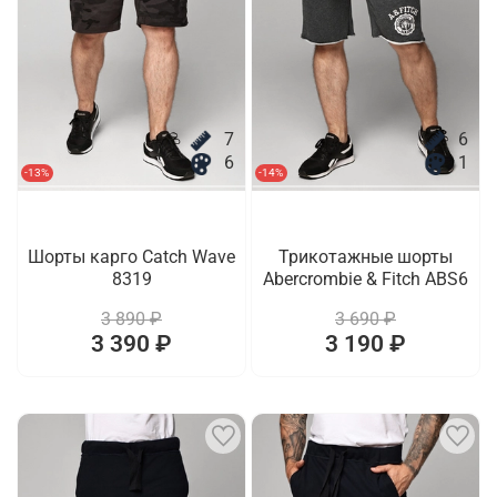
7
6
6
1
-13%
-14%
Шорты карго Catch Wave
Трикотажные шорты
8319
Abercrombie & Fitch ABS6
3 890 ₽
3 690 ₽
3 390 ₽
3 190 ₽