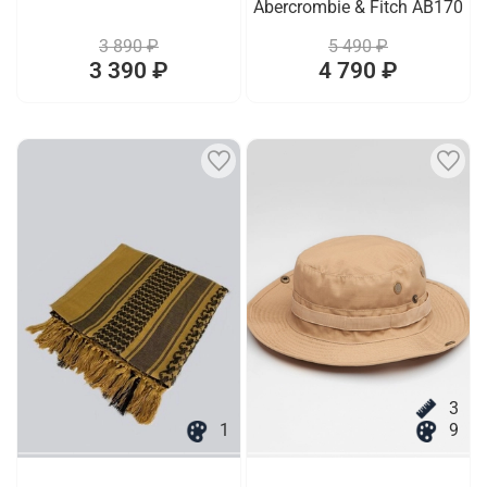
Abercrombie & Fitch AB170
3 890 ₽
5 490 ₽
3 390 ₽
4 790 ₽
3
1
9