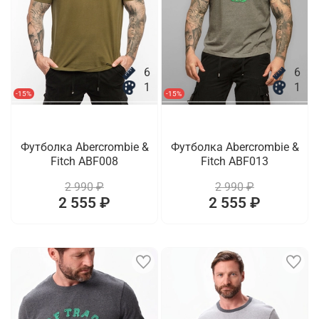
6
6
1
1
-15%
-15%
Футболка Abercrombie &
Футболка Abercrombie &
Fitch ABF008
Fitch ABF013
2 990 ₽
2 990 ₽
2 555 ₽
2 555 ₽