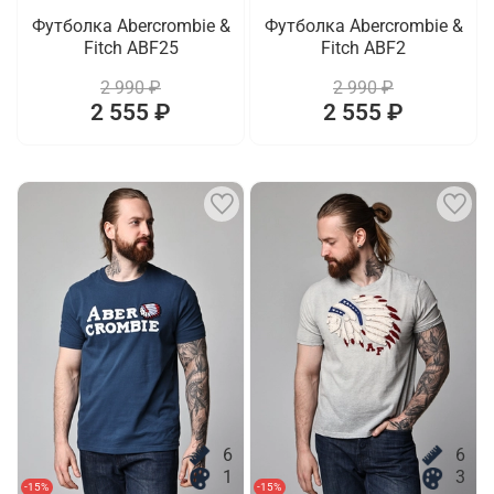
Футболка Abercrombie &
Футболка Abercrombie &
Fitch ABF25
Fitch ABF2
2 990 ₽
2 990 ₽
2 555 ₽
2 555 ₽
6
6
1
3
-15%
-15%