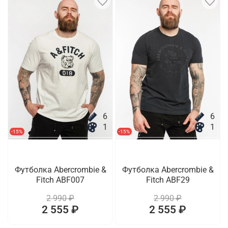
6
6
1
1
-15%
-15%
Футболка Abercrombie &
Футболка Abercrombie &
Fitch ABF007
Fitch ABF29
2 990 ₽
2 990 ₽
2 555 ₽
2 555 ₽