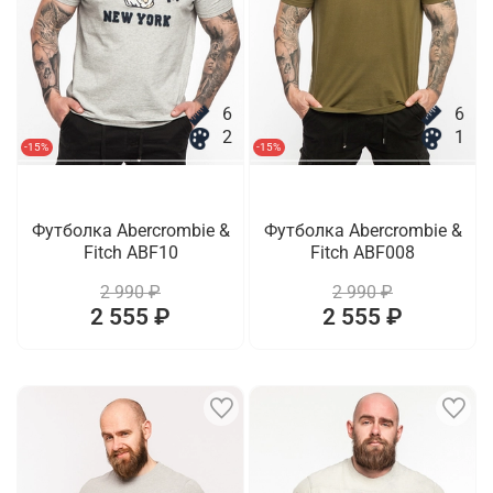
6
6
2
1
-15%
-15%
Футболка Abercrombie &
Футболка Abercrombie &
Fitch ABF10
Fitch ABF008
2 990 ₽
2 990 ₽
2 555 ₽
2 555 ₽