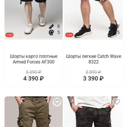
8
7
5
5
-14%
-13%
Шорты карго плотные
Шорты легкие Catch Wave
Armed Forces AF300
8322
5 090 ₽
3 890 ₽
4 390 ₽
3 390 ₽