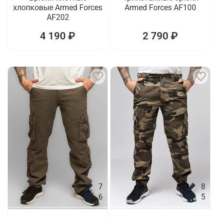
хлопковые Armed Forces
Armed Forces AF100
AF202
4 190 ₽
2 790 ₽
7
8
6
5