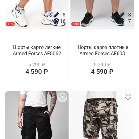
8
8
16
7
-13%
-13%
Шорты карго легкие
Шорты карго плотные
Armed Forces AF8062
Armed Forces AF603
5 290 ₽
5 290 ₽
4 590 ₽
4 590 ₽