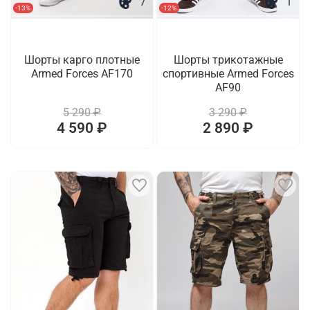
7
1
-13%
-12%
Шорты карго плотные
Шорты трикотажные
Armed Forces AF170
спортивные Armed Forces
AF90
5 290 ₽
3 290 ₽
4 590 ₽
2 890 ₽