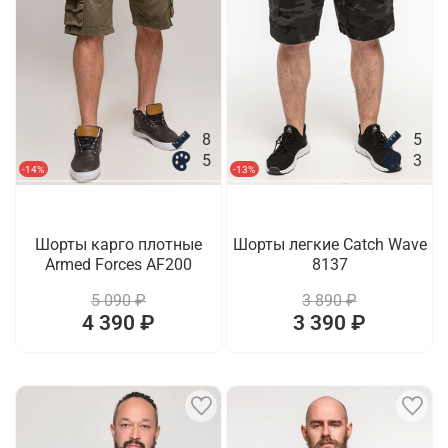
8
5
5
3
-14%
-13%
Шорты карго плотные
Шорты легкие Catch Wave
Armed Forces AF200
8137
5 090 ₽
3 890 ₽
4 390 ₽
3 390 ₽