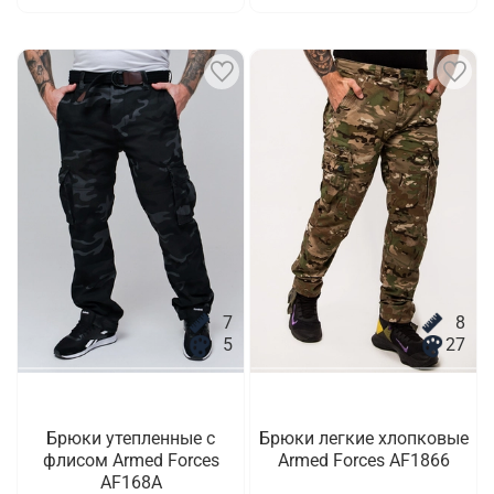
7
8
5
27
Брюки утепленные с
Брюки легкие хлопковые
флисом Armed Forces
Armed Forces AF1866
AF168A